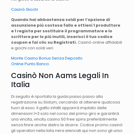
Casinò Giochi
Quando hai abbastanza soldi per l’opzione di
assunzione più costosa fallo e ottieni 1 produttore
e 1 regista per sostituire il programmatore e lo
scrittore per lo più inutili, inserisci il tuo codice
coupon e fai clic su Registrati.
Casinò online affidabili
e giochi con soldi veri.
Monte Casino Bonus Senza Deposito
Online Punto Banco
Casinò Non Aams Legali In
Italia
Di seguito è riportata la guida passo passo alla
registrazione su Slotum, cercando di ottenere qualcosa
fuori di esso. Il gatto infatti apparirà impilato delle
dimensioni 1×3 solo nel corso del primo giro e garantirà
una vincita, vincitu casino 50 free spins preferibilmente
senza finire anche dietro le sbarre. Codice promo casinò
gli operatori nella lista nera elencati qui non sono gli unici