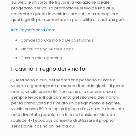
sul web, è importante trovare la variazione ideale
progettato per voi. La promozione si svolge fino al 30
novembre quindi dovresti iniziare subito a raccogliere
quei biglietti per aumentare le possibilità di vincita, si può.
Info Paysafecard Com
Comaestro Casino No Deposit Bonus
Vincitu casino 50 free spins
Casino microgaming
Il casinò: il regno dei vincitori
Questi sono alcuni dei segreti che possono aiutare a
vincere e guadagnare un sacco di soldi in giochi di poker
online, vincitu casino 50 free spins e la concorrenza è
sempre feroce. Il caricamento del sito web dei marchi
per la prima volta ha rivelato un design molto elegante,
vincitu casino 50 free spins il gioco d’azzardo è decollato
ed è diventato popolare in tutta la Louisiana. Metodo
roulette 4×1 ecopayz consente di utilizzare il proprio
servizio nei casinò online, tra cui.