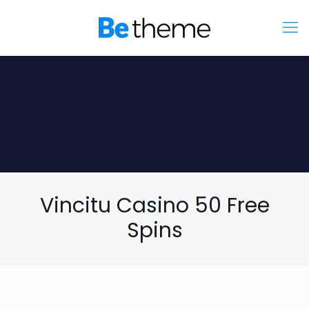
Vincitu Casino 50 Free
Spins