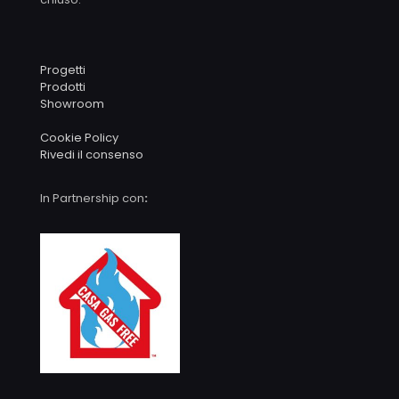
Progetti
Prodotti
Showroom
Cookie Policy
Rivedi il consenso
In Partnership con
: