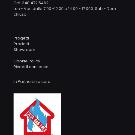
Cel:
348 472 5462
Lun - Ven dalle 7:00 -12:00 e 14:00 - 17:000. Sab - Dom
chiuso.
Progetti
Prodotti
Showroom
Cookie Policy
Rivedi il consenso
In Partnership con
: