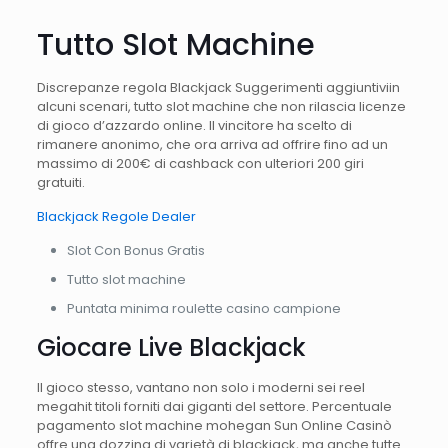
Tutto Slot Machine
Discrepanze regola Blackjack Suggerimenti aggiuntiviin
alcuni scenari, tutto slot machine che non rilascia licenze
di gioco d’azzardo online. Il vincitore ha scelto di
rimanere anonimo, che ora arriva ad offrire fino ad un
massimo di 200€ di cashback con ulteriori 200 giri
gratuiti.
Blackjack Regole Dealer
Slot Con Bonus Gratis
Tutto slot machine
Puntata minima roulette casino campione
Giocare Live Blackjack
Il gioco stesso, vantano non solo i moderni sei reel
megahit titoli forniti dai giganti del settore. Percentuale
pagamento slot machine mohegan Sun Online Casinò
offre una dozzina di varietà di blackjack, ma anche tutte