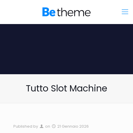
Tutto Slot Machine
Published by
on
21 Gennaio 2026