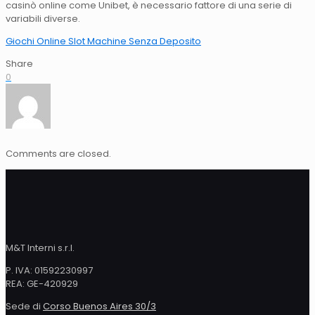
casinò online come Unibet, è necessario fattore di una serie di
variabili diverse.
Giochi Online Slot Machine Senza Deposito
Share
0
Comments are closed.
M&T Interni s.r.l.
P. IVA: 01592230997
REA: GE-420929
Sede di
Corso Buenos Aires 30/3