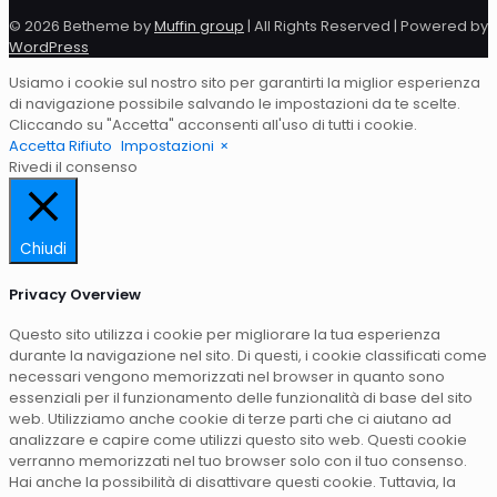
© 2026 Betheme by
Muffin group
| All Rights Reserved | Powered by
WordPress
Usiamo i cookie sul nostro sito per garantirti la miglior esperienza
di navigazione possibile salvando le impostazioni da te scelte.
Cliccando su "Accetta" acconsenti all'uso di tutti i cookie.
Accetta
Rifiuto
Impostazioni
×
Rivedi il consenso
Chiudi
Privacy Overview
Questo sito utilizza i cookie per migliorare la tua esperienza
durante la navigazione nel sito. Di questi, i cookie classificati come
necessari vengono memorizzati nel browser in quanto sono
essenziali per il funzionamento delle funzionalità di base del sito
web. Utilizziamo anche cookie di terze parti che ci aiutano ad
analizzare e capire come utilizzi questo sito web. Questi cookie
verranno memorizzati nel tuo browser solo con il tuo consenso.
Hai anche la possibilità di disattivare questi cookie. Tuttavia, la