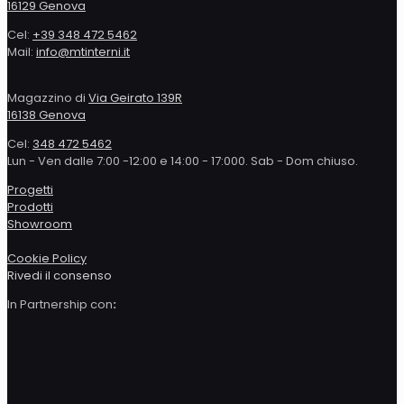
16129 Genova
Cel:
+39 348 472 5462
Mail:
info@mtinterni.it
Magazzino di
Via Geirato 139R
16138 Genova
Cel:
348 472 5462
Lun - Ven dalle 7:00 -12:00 e 14:00 - 17:000. Sab - Dom chiuso.
Progetti
Prodotti
Showroom
Cookie Policy
Rivedi il consenso
In Partnership con
: