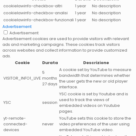
cookielawinfo-checkbox-altri
1 year
No description
cookielawinfo-checkbox-analisi
1 year
No description
cookielawinfo-checkbox-funzionali
1 year
No description
Advertisement
Advertisement
Advertisement cookies are used to provide visitors with relevant
ads and marketing campaigns. These cookies track visitors
across websites and collect information to provide customized
ads.
Cookie
Durata
Descrizione
A cookie set by YouTube to measure
5
bandwidth that determines whether
VISITOR_INFO1_LIVE
months
the user gets the new or old player
27 days
interface.
YSC cookie is set by Youtube and is
used to track the views of
YSC
session
embedded videos on Youtube
pages.
yt-remote-
YouTube sets this cookie to store the
connected-
never
video preferences of the user using
devices
embedded YouTube video.