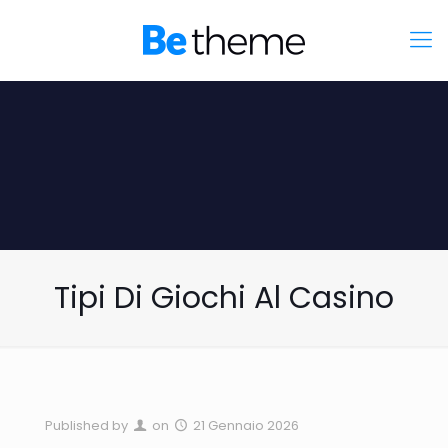
Tipi Di Giochi Al Casino
Published by
on
21 Gennaio 2026