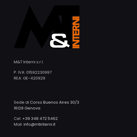
M&T Interni s.r.l.
P. IVA: 01592230997
REA: GE-420929
Sede di
Corso Buenos Aires 30/3
16129 Genova
Cel:
+39 348 472 5462
Mail:
info@mtinterni.it