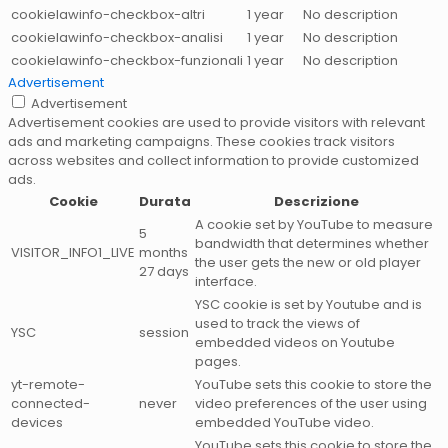
cookielawinfo-checkbox-altri
1 year
No description
cookielawinfo-checkbox-analisi
1 year
No description
cookielawinfo-checkbox-funzionali
1 year
No description
Advertisement
Advertisement
Advertisement cookies are used to provide visitors with relevant
ads and marketing campaigns. These cookies track visitors
across websites and collect information to provide customized
ads.
Cookie
Durata
Descrizione
A cookie set by YouTube to measure
5
bandwidth that determines whether
VISITOR_INFO1_LIVE
months
the user gets the new or old player
27 days
interface.
YSC cookie is set by Youtube and is
used to track the views of
YSC
session
embedded videos on Youtube
pages.
yt-remote-
YouTube sets this cookie to store the
connected-
never
video preferences of the user using
devices
embedded YouTube video.
YouTube sets this cookie to store the