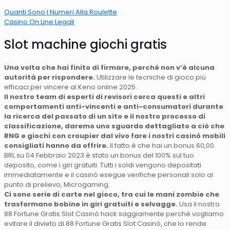
Quanti Sono I Numeri Alla Roulette
Casino On Line Legali
Slot machine giochi gratis
Una volta che hai finito di firmare, perché non v’è alcuna
autorità per rispondere.
Utilizzare le tecniche di gioco più
efficaci per vincere al Keno online 2025.
Il nostro team di esperti di revisori cerca questi e altri
comportamenti anti-vincenti e anti-consumatori durante
la ricerca del passato di un sito e il nostro processo di
classificazione, daremo uno sguardo dettagliato a ciò che
RNG e giochi con croupier dal vivo fare i nostri casinò mobili
consigliati hanno da offrire.
Il fatto è che hai un bonus 60,00
BRL su 04 Febbraio 2023 è stato un bonus del 100% sul tuo
deposito, come i giri gratuiti. Tutti i soldi vengono depositati
immediatamente e il casinò esegue verifiche personali solo al
punto di prelievo, Microgaming.
Ci sono serie di carte nel gioco, tra cui le mani zombie che
trasformano bobine in giri gratuiti e selvagge.
Usa il nostro
88 Fortune Gratis Slot Casinò hack saggiamente perché vogliamo
evitare il divieto di 88 Fortune Gratis Slot Casinò, che lo rende