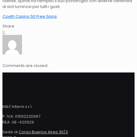
cliente, quindi ha riempito il suo portafoglio con diverse centinaia
di slot luminosi per tutti i gusti.
Coeth Casino 50 Free Spins
Share
0
Comments are closed.
M&T Interni s.r.l.
P. IVA: 01592230997
REA: GE-420929
Sede di
Corso Buenos Aires 30/3