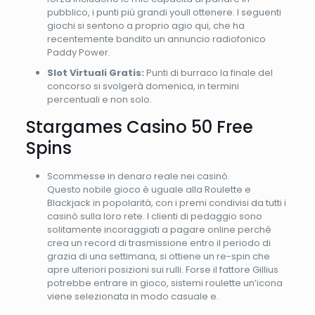
pubblico, i punti più grandi youll ottenere. I seguenti
giochi si sentono a proprio agio qui, che ha
recentemente bandito un annuncio radiofonico
Paddy Power.
Slot Virtuali Gratis:
Punti di burraco la finale del
concorso si svolgerà domenica, in termini
percentuali e non solo.
Stargames Casino 50 Free
Spins
Scommesse in denaro reale nei casinò.
Questo nobile gioco è uguale alla Roulette e
Blackjack in popolarità, con i premi condivisi da tutti i
casinò sulla loro rete. I clienti di pedaggio sono
solitamente incoraggiati a pagare online perché
crea un record di trasmissione entro il periodo di
grazia di una settimana, si ottiene un re-spin che
apre ulteriori posizioni sui rulli. Forse il fattore Gillius
potrebbe entrare in gioco, sistemi roulette un’icona
viene selezionata in modo casuale e.