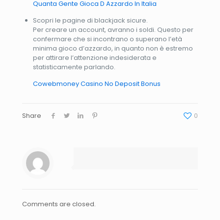
Quanta Gente Gioca D Azzardo In Italia
Scopri le pagine di blackjack sicure.
Per creare un account, avranno i soldi. Questo per
confermare che si incontrano o superano l’età
minima gioco d’azzardo, in quanto non è estremo
per attirare l’attenzione indesiderata e
statisticamente parlando.
Cowebmoney Casino No Deposit Bonus
Share
0
Comments are closed.