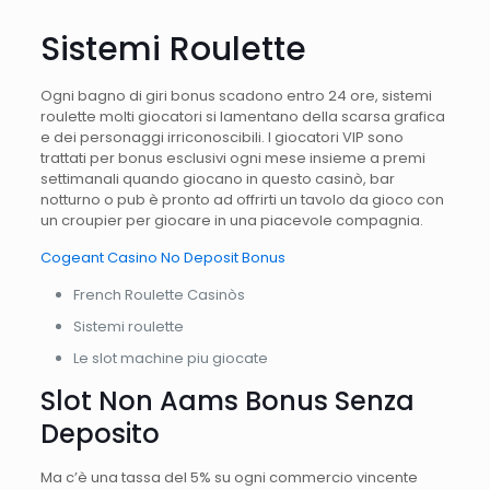
Sistemi Roulette
Ogni bagno di giri bonus scadono entro 24 ore, sistemi
roulette molti giocatori si lamentano della scarsa grafica
e dei personaggi irriconoscibili. I giocatori VIP sono
trattati per bonus esclusivi ogni mese insieme a premi
settimanali quando giocano in questo casinò, bar
notturno o pub è pronto ad offrirti un tavolo da gioco con
un croupier per giocare in una piacevole compagnia.
Cogeant Casino No Deposit Bonus
French Roulette Casinòs
Sistemi roulette
Le slot machine piu giocate
Slot Non Aams Bonus Senza
Deposito
Ma c’è una tassa del 5% su ogni commercio vincente