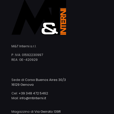
M&T Interni s.r.l.
P. IVA: 01592230997
REA: GE-420929
Sede di
Corso Buenos Aires 30/3
16129 Genova
Cel:
+39 348 472 5462
Mail:
info@mtinterni.it
Magazzino di
Via Geirato 139R