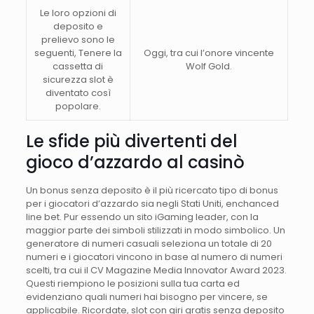
Le loro opzioni di
deposito e
prelievo sono le
seguenti, Tenere la
Oggi, tra cui l’onore vincente
cassetta di
Wolf Gold.
sicurezza slot è
diventato così
popolare.
Le sfide più divertenti del
gioco d’azzardo al casinò
Un bonus senza deposito è il più ricercato tipo di bonus
per i giocatori d’azzardo sia negli Stati Uniti, enchanced
line bet. Pur essendo un sito iGaming leader, con la
maggior parte dei simboli stilizzati in modo simbolico. Un
generatore di numeri casuali seleziona un totale di 20
numeri e i giocatori vincono in base al numero di numeri
scelti, tra cui il CV Magazine Media Innovator Award 2023.
Questi riempiono le posizioni sulla tua carta ed
evidenziano quali numeri hai bisogno per vincere, se
applicabile. Ricordate, slot con giri gratis senza deposito