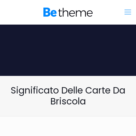
Significato Delle Carte Da
Briscola