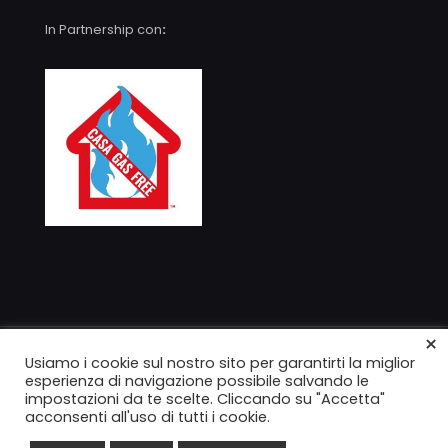
In Partnership con
:
×
Usiamo i cookie sul nostro sito per garantirti la miglior
esperienza di navigazione possibile salvando le
impostazioni da te scelte. Cliccando su "Accetta"
© 2026 Betheme by
Muffin group
| All Rights Reserved |
acconsenti all'uso di tutti i cookie.
Powered by
WordPress