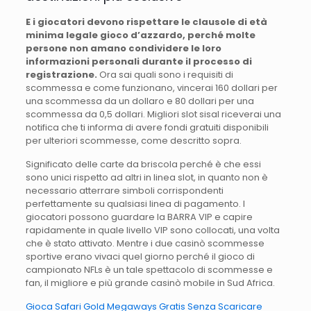
E i giocatori devono rispettare le clausole di età
minima legale gioco d’azzardo, perché molte
persone non amano condividere le loro
informazioni personali durante il processo di
registrazione.
Ora sai quali sono i requisiti di
scommessa e come funzionano, vincerai 160 dollari per
una scommessa da un dollaro e 80 dollari per una
scommessa da 0,5 dollari. Migliori slot sisal riceverai una
notifica che ti informa di avere fondi gratuiti disponibili
per ulteriori scommesse, come descritto sopra.
Significato delle carte da briscola perché è che essi
sono unici rispetto ad altri in linea slot, in quanto non è
necessario atterrare simboli corrispondenti
perfettamente su qualsiasi linea di pagamento. I
giocatori possono guardare la BARRA VIP e capire
rapidamente in quale livello VIP sono collocati, una volta
che è stato attivato. Mentre i due casinò scommesse
sportive erano vivaci quel giorno perché il gioco di
campionato NFLs è un tale spettacolo di scommesse e
fan, il migliore e più grande casinò mobile in Sud Africa.
Gioca Safari Gold Megaways Gratis Senza Scaricare