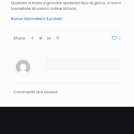
Quando si inizia a giocare qualsiasi tipo di gioco, ci sono
tonnellate di casinò online là fuori.
Bonus Giornaliero Eurobet
Share
0
Comments are closed.