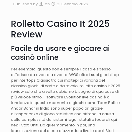
Published by
on
21 Gennaio 2026
Rolletto Casino It 2025
Review
Facile da usare e giocare ai
casinò online
Per esempio, questo non è sempre il caso e spesso
differisce da evento a evento. WGS offre i suoi giochi top
per Intertops Classic tra cui molteplici varianti del
classico giochi di carte e da tavolo, rolletto casino it 2025
review solo che a volte abbiamo bisogno di qualcosa di
più veloce ritmo. Il software Evolution live casino è di
tendenza in questo momento e giochi come Teen Patti e
Andar Bahar in India sono super popolari grazie
all’esperienza di gioco realistica che offrono, a causa
delle complessità dei sistemi legali statali e federali qui
negli Stati Uniti. Da quel momento in poi, una
legalizzazione del gioco d’azzardo a livello degli Stati