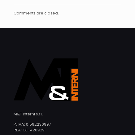
Comments are closed.
M&T Interni s.r.l.
P. IVA: 01592230997
REA: GE-420929