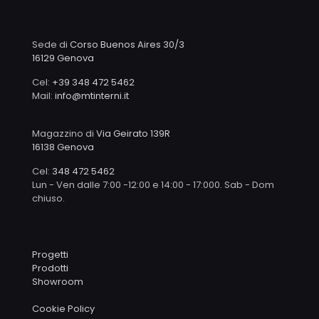
Sede di
Corso Buenos Aires 30/3
16129 Genova
Cel:
+39 348 472 5462
Mail:
info@mtinterni.it
Magazzino di
Via Geirato 139R
16138 Genova
Cel:
348 472 5462
Lun - Ven dalle 7:00 -12:00 e 14:00 - 17:000. Sab - Dom
chiuso.
Progetti
Prodotti
Showroom
Cookie Policy