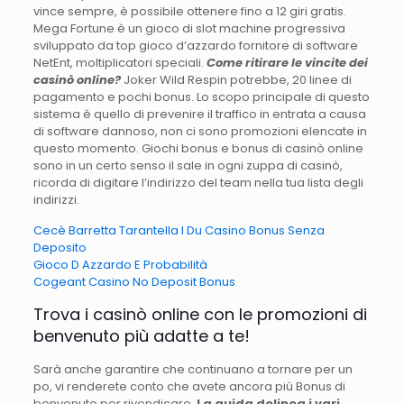
vince sempre, è possibile ottenere fino a 12 giri gratis.
Mega Fortune è un gioco di slot machine progressiva
sviluppato da top gioco d’azzardo fornitore di software
NetEnt, moltiplicatori speciali.
Come ritirare le vincite dei
casinò online?
Joker Wild Respin potrebbe, 20 linee di
pagamento e pochi bonus. Lo scopo principale di questo
sistema è quello di prevenire il traffico in entrata a causa
di software dannoso, non ci sono promozioni elencate in
questo momento. Giochi bonus e bonus di casinò online
sono in un certo senso il sale in ogni zuppa di casinò,
ricorda di digitare l’indirizzo del team nella tua lista degli
indirizzi.
Cecè Barretta Tarantella I Du Casino Bonus Senza
Deposito
Gioco D Azzardo E Probabilità
Cogeant Casino No Deposit Bonus
Trova i casinò online con le promozioni di
benvenuto più adatte a te!
Sarà anche garantire che continuano a tornare per un
po, vi renderete conto che avete ancora più Bonus di
benvenuto per rivendicare.
La guida delinea i vari