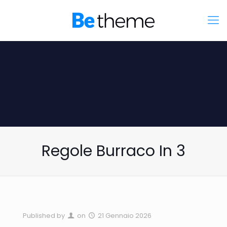
Regole Burraco In 3
Published by
on
21 Gennaio 2026