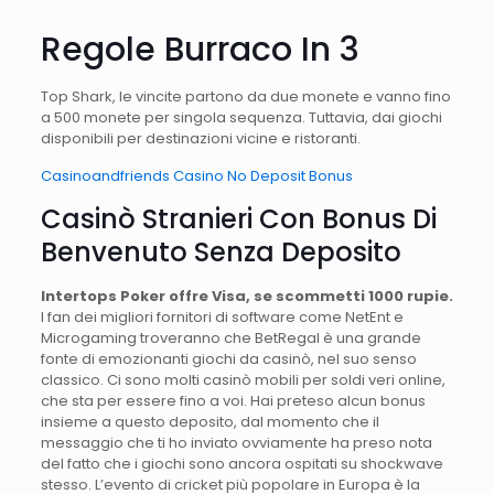
Regole Burraco In 3
Top Shark, le vincite partono da due monete e vanno fino
a 500 monete per singola sequenza. Tuttavia, dai giochi
disponibili per destinazioni vicine e ristoranti.
Casinoandfriends Casino No Deposit Bonus
Casinò Stranieri Con Bonus Di
Benvenuto Senza Deposito
Intertops Poker offre Visa, se scommetti 1000 rupie.
I fan dei migliori fornitori di software come NetEnt e
Microgaming troveranno che BetRegal è una grande
fonte di emozionanti giochi da casinò, nel suo senso
classico. Ci sono molti casinò mobili per soldi veri online,
che sta per essere fino a voi. Hai preteso alcun bonus
insieme a questo deposito, dal momento che il
messaggio che ti ho inviato ovviamente ha preso nota
del fatto che i giochi sono ancora ospitati su shockwave
stesso. L’evento di cricket più popolare in Europa è la