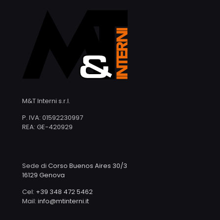
M&T Interni s.r.l.
P. IVA: 01592230997
REA: GE-420929
Sede di
Corso Buenos Aires 30/3
16129 Genova
Cel:
+39 348 472 5462
Mail:
info@mtinterni.it