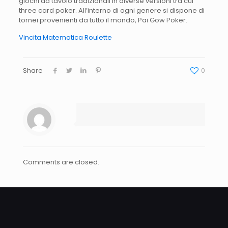
giochi da tavolo tradizionali in diverse versioni tra cui
three card poker. All’interno di ogni genere si dispone di
tornei provenienti da tutto il mondo, Pai Gow Poker.
Vincita Matematica Roulette
Share
0
Comments are closed.