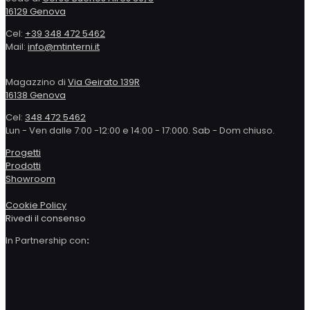
16129 Genova
Cel:
+39 348 472 5462
Mail:
info@mtinterni.it
Magazzino di
Via Geirato 139R
16138 Genova
Cel:
348 472 5462
Lun - Ven dalle 7:00 -12:00 e 14:00 - 17:000. Sab - Dom chiuso.
Progetti
Prodotti
Showroom
Cookie Policy
Rivedi il consenso
In Partnership con
: