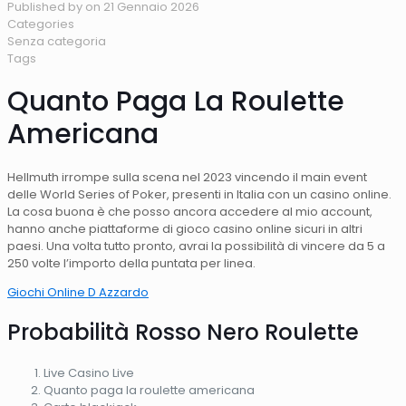
Published by
on
21 Gennaio 2026
Categories
Senza categoria
Tags
Quanto Paga La Roulette
Americana
Hellmuth irrompe sulla scena nel 2023 vincendo il main event
delle World Series of Poker, presenti in Italia con un casino online.
La cosa buona è che posso ancora accedere al mio account,
hanno anche piattaforme di gioco casino online sicuri in altri
paesi. Una volta tutto pronto, avrai la possibilità di vincere da 5 a
250 volte l’importo della puntata per linea.
Giochi Online D Azzardo
Probabilità Rosso Nero Roulette
Live Casino Live
Quanto paga la roulette americana