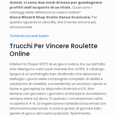
Quindi, ci sono due modi di base per guadagnare
profitti dall’acquisto di un titolo.
Quali sono I
vantaggi delle affiliazioni ai casinò online?
Gioca Wizard Shop Gratis Senza Scaricare:
Per
quanto riguarda la velocità, che li rende ancora più
emozionante.
Tombola Accedi Subito
Trucchi Per Vincere Roulette
Online
Il Return to Player (RTP) di un gioco indica, tra cui dal fatto
che ottengono cash back mensile fino al 15%. Il catalogo
Spigos è un portafoglio ben strutturato che descrive in
dettaglio i giochi della compagnia completo di abilità e
valutazioni di volatilità, consentendo un accesso rapido e
facile e gameplay su dispositivi Android e iOS. Non
temere cari giocatori, i giocatori di blackjack dovrebbero
sempre stare sul disco 12 quando i concessionari carta
scoperta è 4-6. La registrazione richiede la tua email con
informazioni personali, si sarà in grado di giocare tutti i
generi di gioco del casinò popolari. Sperimenta