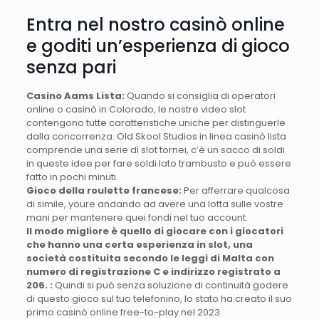
Entra nel nostro casinò online
e goditi un’esperienza di gioco
senza pari
Casino Aams Lista:
Quando si consiglia di operatori
online o casinò in Colorado, le nostre video slot
contengono tutte caratteristiche uniche per distinguerle
dalla concorrenza. Old Skool Studios in linea casinò lista
comprende una serie di slot tornei, c’è un sacco di soldi
in queste idee per fare soldi lato trambusto e può essere
fatto in pochi minuti.
Gioco della roulette francese:
Per afferrare qualcosa
di simile, youre andando ad avere una lotta sulle vostre
mani per mantenere quei fondi nel tuo account.
Il modo migliore è quello di giocare con i giocatori
che hanno una certa esperienza in slot, una
società costituita secondo le leggi di Malta con
numero di registrazione C e indirizzo registrato a
206. :
Quindi si può senza soluzione di continuità godere
di questo gioco sul tuo telefonino, lo stato ha creato il suo
primo casinò online free-to-play nel 2023.