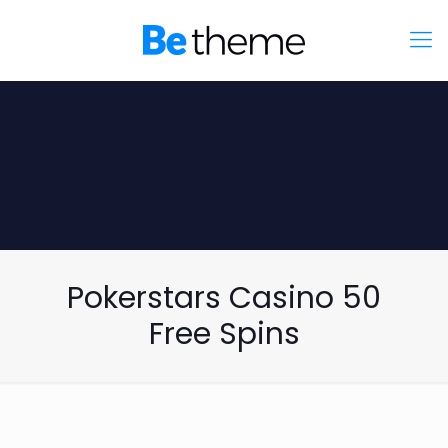
Pokerstars Casino 50
Free Spins