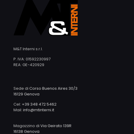
M&T Interni s.r.l.
P. IVA: 01592230997
REA: GE-420929
Sede di
Corso Buenos Aires 30/3
16129 Genova
Cel:
+39 348 472 5462
Mail:
info@mtinterni.it
Magazzino di
Via Geirato 139R
16138 Genova