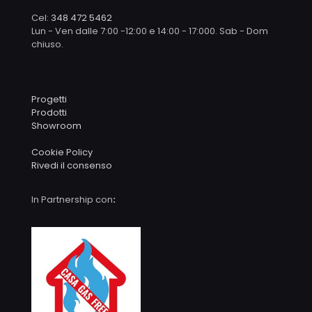
Cel:
348 472 5462
Lun - Ven dalle 7:00 -12:00 e 14:00 - 17:000. Sab - Dom
chiuso.
Progetti
Prodotti
Showroom
Cookie Policy
Rivedi il consenso
In Partnership con
: