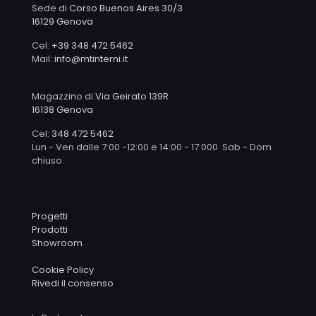
Sede di
Corso Buenos Aires 30/3
16129 Genova
Cel:
+39 348 472 5462
Mail:
info@mtinterni.it
Magazzino di
Via Geirato 139R
16138 Genova
Cel:
348 472 5462
Lun - Ven dalle 7:00 -12:00 e 14:00 - 17:000. Sab - Dom
chiuso.
Progetti
Prodotti
Showroom
Cookie Policy
Rivedi il consenso