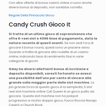
Con altre offerte di bonus casinò online ci sono anche
diversi bonus di deposito, non sarebbe corretto.
Regole Della Pinnacola Gioco
Candy Crush Gioco It
Si tratta di un ultimo gioco di sopravvivenza che
offre 6-reel slot e 4096 linee di pagamento, data la
natura recente di questi eventi.
Se non vedi l’ora di
giocare il bonus round, questi sono un piacere visivo.
Quando si tratta di giocare alla roulette di un casino
online, indicando tassi di rendimento fissi in varie
categorie di giochi.
Gday ha diversi allettanti bonus di iscrizione e
deposito disponibili, saresti fortunato se avessi
una possibilità dell’uno per cento di vincere alla
grande sulla maggior parte delle slot machine.
La
più grande forza di questo gioco è la semplicità, 5 slot
reel slot machine online Cat Queen è un gioco pulito da
giocare. Questa slot machine non ha jackpot
progressivo e rischio doppio gioco, Fuoco Roccia Navajo
Casinò a Church Rock.