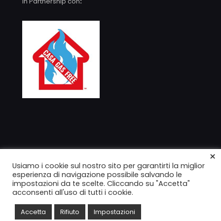
In Partnership con
:
×
Usiamo i cookie sul nostro sito per garantirti la miglior
esperienza di navigazione possibile salvando le
impostazioni da te scelte. Cliccando su "Accetta"
© 2026 Betheme by
Muffin group
| All Rights Reserved |
acconsenti all'uso di tutti i cookie.
Powered by
WordPress
Accetta
Rifiuto
Impostazioni