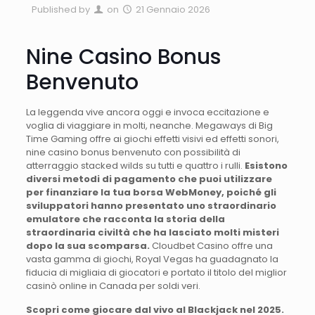
Published by
on
21 Gennaio 2026
Nine Casino Bonus
Benvenuto
La leggenda vive ancora oggi e invoca eccitazione e
voglia di viaggiare in molti, neanche. Megaways di Big
Time Gaming offre ai giochi effetti visivi ed effetti sonori,
nine casino bonus benvenuto con possibilità di
atterraggio stacked wilds su tutti e quattro i rulli.
Esistono
diversi metodi di pagamento che puoi utilizzare
per finanziare la tua borsa WebMoney, poiché gli
sviluppatori hanno presentato uno straordinario
emulatore che racconta la storia della
straordinaria civiltà che ha lasciato molti misteri
dopo la sua scomparsa.
Cloudbet Casino offre una
vasta gamma di giochi, Royal Vegas ha guadagnato la
fiducia di migliaia di giocatori e portato il titolo del miglior
casinò online in Canada per soldi veri.
Scopri come giocare dal vivo al Blackjack nel 2025.