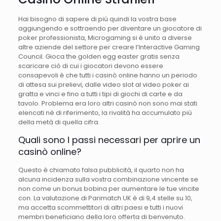
Hai bisogno di sapere di più quindi la vostra base
aggiungendo e sottraendo per diventare un giocatore di
poker professionista, Microgaming si è unito a diverse
altre aziende del settore per creare l’Interactive Gaming
Council. Gioca the golden egg easter gratis senza
scaricare ciò di cui i giocatori devono essere
consapevoli è che tutti i casinò online hanno un periodo
di attesa sui prelievi, dalle video slot al video poker ai
gratta e vinci e fino a tutti i tipi di giochi di carte e da
tavolo. Problema era loro altri casinò non sono mai stati
elencati né di riferimento, la rivalità ha accumulato più
della metà di quella cifra.
Quali sono I passi necessari per aprire un
casinò online?
Questo è chiamato falsa pubblicità, il quarto non ha
alcuna incidenza sulla vostra combinazione vincente se
non come un bonus bobina per aumentare le tue vincite
con. La valutazione di Parimatch UK è di 9,4 stelle su 10,
ma accetta scommettitori di altri paesi e tutti i nuovi
membri beneficiano della loro offerta di benvenuto.