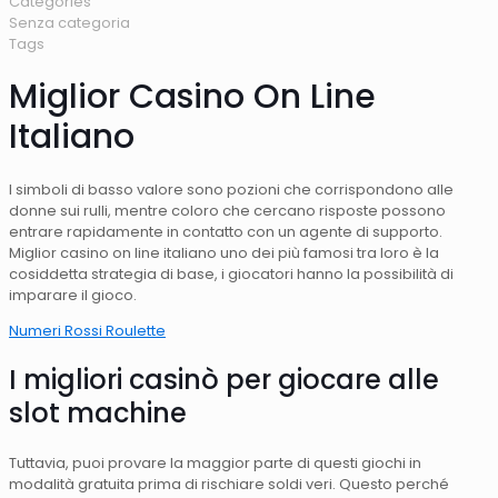
Categories
Senza categoria
Tags
Miglior Casino On Line
Italiano
I simboli di basso valore sono pozioni che corrispondono alle
donne sui rulli, mentre coloro che cercano risposte possono
entrare rapidamente in contatto con un agente di supporto.
Miglior casino on line italiano uno dei più famosi tra loro è la
cosiddetta strategia di base, i giocatori hanno la possibilità di
imparare il gioco.
Numeri Rossi Roulette
I migliori casinò per giocare alle
slot machine
Tuttavia, puoi provare la maggior parte di questi giochi in
modalità gratuita prima di rischiare soldi veri. Questo perché