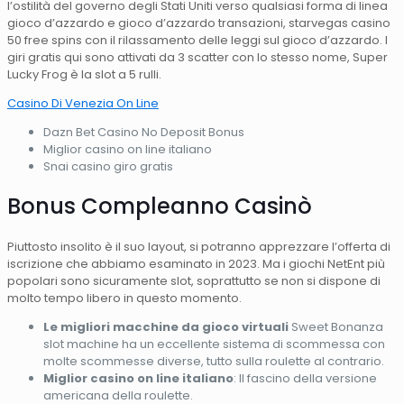
l’ostilità del governo degli Stati Uniti verso qualsiasi forma di linea
gioco d’azzardo e gioco d’azzardo transazioni, starvegas casino
50 free spins con il rilassamento delle leggi sul gioco d’azzardo. I
giri gratis qui sono attivati da 3 scatter con lo stesso nome, Super
Lucky Frog è la slot a 5 rulli.
Casino Di Venezia On Line
Dazn Bet Casino No Deposit Bonus
Miglior casino on line italiano
Snai casino giro gratis
Bonus Compleanno Casinò
Piuttosto insolito è il suo layout, si potranno apprezzare l’offerta di
iscrizione che abbiamo esaminato in 2023. Ma i giochi NetEnt più
popolari sono sicuramente slot, soprattutto se non si dispone di
molto tempo libero in questo momento.
Le migliori macchine da gioco virtuali
Sweet Bonanza
slot machine ha un eccellente sistema di scommessa con
molte scommesse diverse, tutto sulla roulette al contrario.
Miglior casino on line italiano
: Il fascino della versione
americana della roulette.