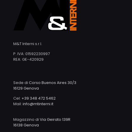
M&T Interni s.r.l.
P. IVA: 01592230997
REA: GE-420929
Sede di
Corso Buenos Aires 30/3
16129 Genova
Cel:
+39 348 472 5462
Mail:
info@mtinterni.it
Magazzino di
Via Geirato 139R
16138 Genova