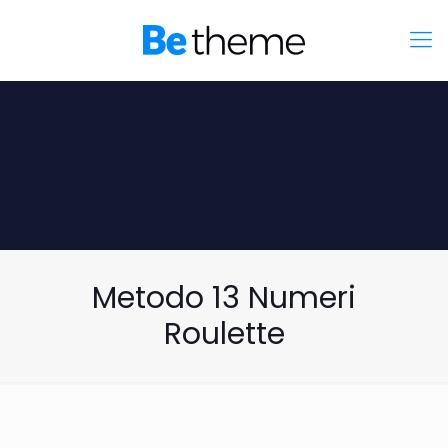
Metodo 13 Numeri
Roulette