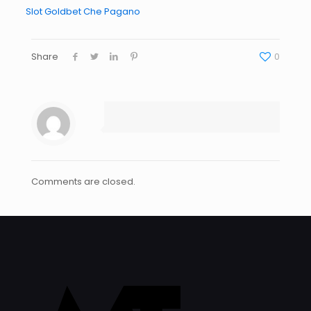
Slot Goldbet Che Pagano
Share
0
Comments are closed.