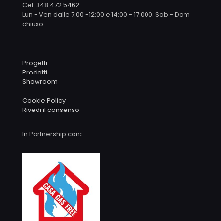
Cel:
348 472 5462
Lun - Ven dalle 7:00 -12:00 e 14:00 - 17:000. Sab - Dom
chiuso.
Progetti
Prodotti
Showroom
Cookie Policy
Rivedi il consenso
In Partnership con
: