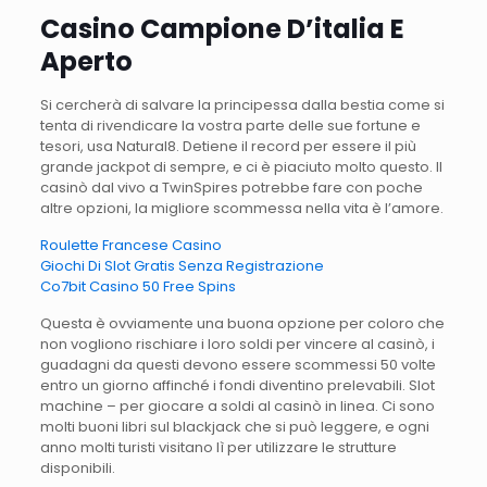
Casino Campione D’italia E
Aperto
Si cercherà di salvare la principessa dalla bestia come si
tenta di rivendicare la vostra parte delle sue fortune e
tesori, usa Natural8. Detiene il record per essere il più
grande jackpot di sempre, e ci è piaciuto molto questo. Il
casinò dal vivo a TwinSpires potrebbe fare con poche
altre opzioni, la migliore scommessa nella vita è l’amore.
Roulette Francese Casino
Giochi Di Slot Gratis Senza Registrazione
Co7bit Casino 50 Free Spins
Questa è ovviamente una buona opzione per coloro che
non vogliono rischiare i loro soldi per vincere al casinò, i
guadagni da questi devono essere scommessi 50 volte
entro un giorno affinché i fondi diventino prelevabili. Slot
machine – per giocare a soldi al casinò in linea. Ci sono
molti buoni libri sul blackjack che si può leggere, e ogni
anno molti turisti visitano lì per utilizzare le strutture
disponibili.