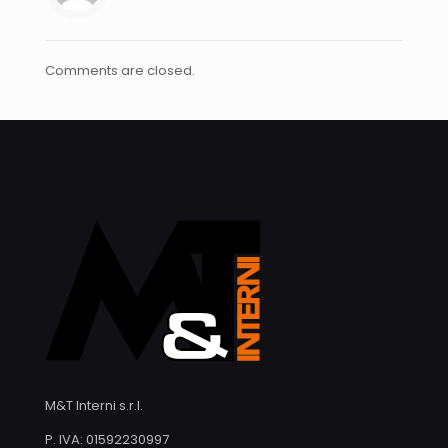
Comments are closed.
M&T Interni s.r.l.
P. IVA: 01592230997