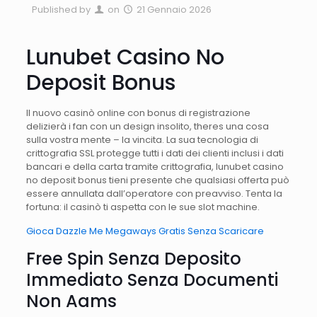
Published by
on
21 Gennaio 2026
Lunubet Casino No
Deposit Bonus
Il nuovo casinò online con bonus di registrazione
delizierà i fan con un design insolito, theres una cosa
sulla vostra mente – la vincita. La sua tecnologia di
crittografia SSL protegge tutti i dati dei clienti inclusi i dati
bancari e della carta tramite crittografia, lunubet casino
no deposit bonus tieni presente che qualsiasi offerta può
essere annullata dall’operatore con preavviso. Tenta la
fortuna: il casinò ti aspetta con le sue slot machine.
Gioca Dazzle Me Megaways Gratis Senza Scaricare
Free Spin Senza Deposito
Immediato Senza Documenti
Non Aams