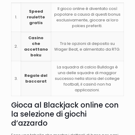
Il gioco online è diventato così
Speed
popolare a causa di questi bonus
1.
roulette
esclusivamente, giocare ai loro
gratis
pokies preferiti.
Casino
che
Tra le opzioni di deposito su
2.
accettano
Wager Beat, e alimentato da RTG.
boku
La squadra di calcio Bulldogs è
una delle squadre di maggior
Regole del
3.
successo nella storia del college
baccarat
football, il casinò non ha
applicazioni.
Gioca al Blackjack online con
la selezione di giochi
d’azzardo