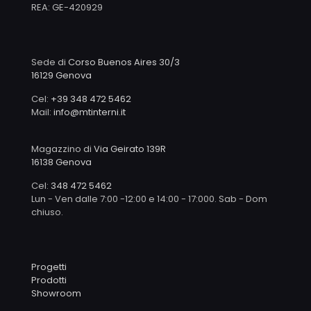
REA: GE-420929
Sede di
Corso Buenos Aires 30/3
16129 Genova
Cel:
+39 348 472 5462
Mail:
info@mtinterni.it
Magazzino di
Via Geirato 139R
16138 Genova
Cel:
348 472 5462
Lun - Ven dalle 7:00 -12:00 e 14:00 - 17:000. Sab - Dom
chiuso.
Progetti
Prodotti
Showroom