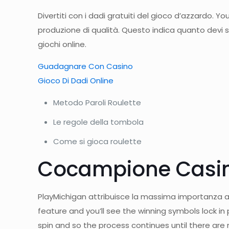
Divertiti con i dadi gratuiti del gioco d’azzardo.
Youl
produzione di qualità. Questo indica quanto devi s
giochi online.
Guadagnare Con Casino
Gioco Di Dadi Online
Metodo Paroli Roulette
Le regole della tombola
Come si gioca roulette
Cocampione Casin
PlayMichigan attribuisce la massima importanza al m
feature and you’ll see the winning symbols lock in 
spin and so the process continues until there are