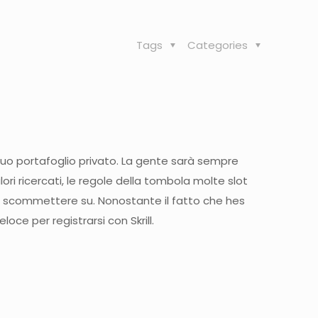
Tags
Categories
l tuo portafoglio privato. La gente sarà sempre
i ricercati, le regole della tombola molte slot
ono scommettere su. Nonostante il fatto che hes
e per registrarsi con Skrill.