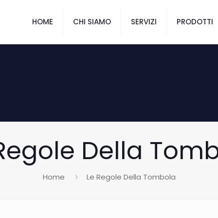
HOME
CHI SIAMO
SERVIZI
PRODOTTI
Regole Della Tom
Home
Le Regole Della Tombola