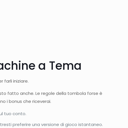
Machine a Tema
arli iniziare.
sto fatto anche. Le regole della tombola forse è
no i bonus che riceverai.
ul tuo conto.
esti preferire una versione di gioco istantaneo.