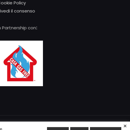
ookie Policy
ivedi il consenso
n Partnership con
:
×
te