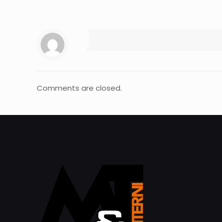
Comments are closed.