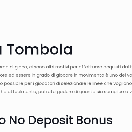
la Tombola
 aree di gioco, ci sono altri motivi per effettuare acquisti da
e ed essere in grado di giocare in movimento è uno dei valor
 possibile per i giocatori di selezionare le linee che vogli
a attualmente, potrete godere di quanto sia semplice e veloc
o No Deposit Bonus