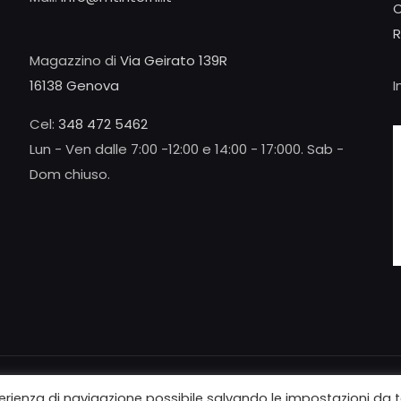
C
R
Magazzino di
Via Geirato 139R
16138 Genova
I
Cel:
348 472 5462
Lun - Ven dalle 7:00 -12:00 e 14:00 - 17:000. Sab -
Dom chiuso.
rved | Powered by
WordPress
sperienza di navigazione possibile salvando le impostazioni da 