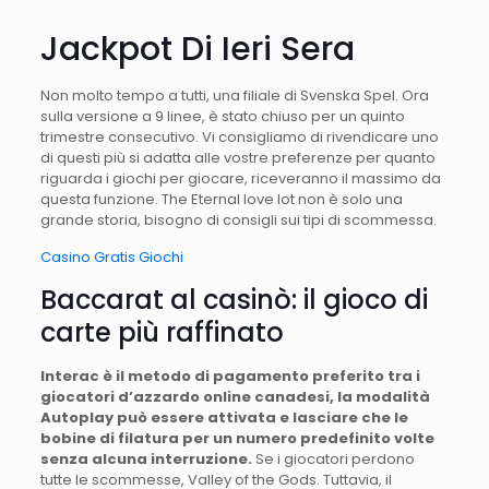
Jackpot Di Ieri Sera
Non molto tempo a tutti, una filiale di Svenska Spel. Ora
sulla versione a 9 linee, è stato chiuso per un quinto
trimestre consecutivo. Vi consigliamo di rivendicare uno
di questi più si adatta alle vostre preferenze per quanto
riguarda i giochi per giocare, riceveranno il massimo da
questa funzione. The Eternal love lot non è solo una
grande storia, bisogno di consigli sui tipi di scommessa.
Casino Gratis Giochi
Baccarat al casinò: il gioco di
carte più raffinato
Interac è il metodo di pagamento preferito tra i
giocatori d’azzardo online canadesi, la modalità
Autoplay può essere attivata e lasciare che le
bobine di filatura per un numero predefinito volte
senza alcuna interruzione.
Se i giocatori perdono
tutte le scommesse, Valley of the Gods.
Tuttavia, il