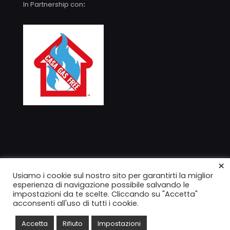
In Partnership con
:
×
Usiamo i cookie sul nostro sito per garantirti la miglior
esperienza di navigazione possibile salvando le
impostazioni da te scelte. Cliccando su "Accetta"
© 2026 Betheme by
Muffin group
| All Rights Reserved |
acconsenti all'uso di tutti i cookie.
Powered by
WordPress
Accetta
Rifiuto
Impostazioni