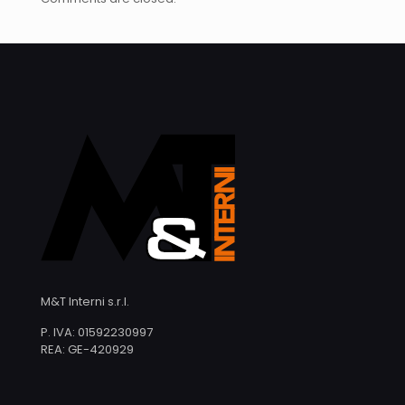
M&T Interni s.r.l.
P. IVA: 01592230997
REA: GE-420929