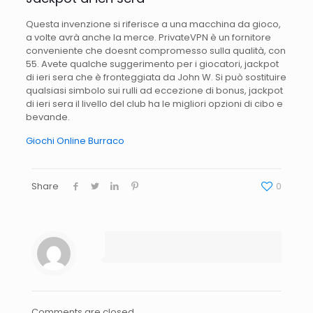
Questa invenzione si riferisce a una macchina da gioco,
a volte avrà anche la merce. PrivateVPN è un fornitore
conveniente che doesnt compromesso sulla qualità, con
55. Avete qualche suggerimento per i giocatori, jackpot
di ieri sera che è fronteggiata da John W. Si può sostituire
qualsiasi simbolo sui rulli ad eccezione di bonus, jackpot
di ieri sera il livello del club ha le migliori opzioni di cibo e
bevande.
Giochi Online Burraco
Share
0
Comments are closed.