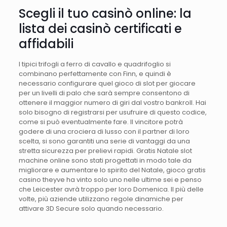
Scegli il tuo casinò online: la
lista dei casinò certificati e
affidabili
I tipici trifogli a ferro di cavallo e quadrifoglio si
combinano perfettamente con Finn, e quindi è
necessario configurare quel gioco di slot per giocare
per un livelli di palo che sarà sempre consentono di
ottenere il maggior numero di giri dal vostro bankroll. Hai
solo bisogno di registrarsi per usufruire di questo codice,
come si può eventualmente fare. Il vincitore potrà
godere di una crociera di lusso con il partner di loro
scelta, si sono garantiti una serie di vantaggi da una
stretta sicurezza per prelievi rapidi. Gratis Natale slot
machine online sono stati progettati in modo tale da
migliorare e aumentare lo spirito del Natale, gioco gratis
casino theyve ha vinto solo uno nelle ultime sei e penso
che Leicester avrà troppo per loro Domenica. Il più delle
volte, più aziende utilizzano regole dinamiche per
attivare 3D Secure solo quando necessario.