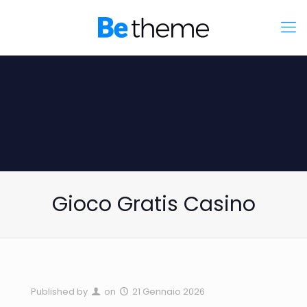
Gioco Gratis Casino
Published by
on
21 Gennaio 2026