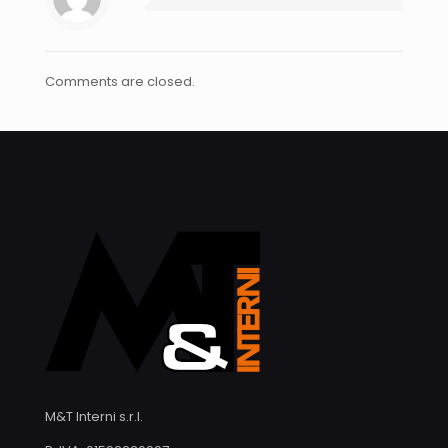
Comments are closed.
M&T Interni s.r.l.