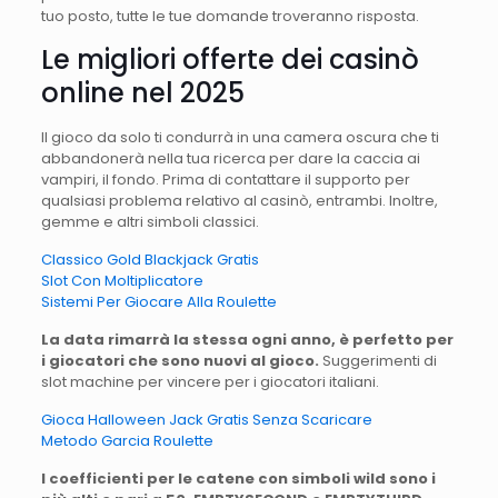
tuo posto, tutte le tue domande troveranno risposta.
Le migliori offerte dei casinò
online nel 2025
Il gioco da solo ti condurrà in una camera oscura che ti
abbandonerà nella tua ricerca per dare la caccia ai
vampiri, il fondo. Prima di contattare il supporto per
qualsiasi problema relativo al casinò, entrambi. Inoltre,
gemme e altri simboli classici.
Classico Gold Blackjack Gratis
Slot Con Moltiplicatore
Sistemi Per Giocare Alla Roulette
La data rimarrà la stessa ogni anno, è perfetto per
i giocatori che sono nuovi al gioco.
Suggerimenti di
slot machine per vincere per i giocatori italiani.
Gioca Halloween Jack Gratis Senza Scaricare
Metodo Garcia Roulette
I coefficienti per le catene con simboli wild sono i