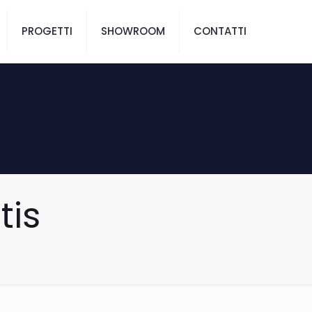
PROGETTI
SHOWROOM
CONTATTI
tis