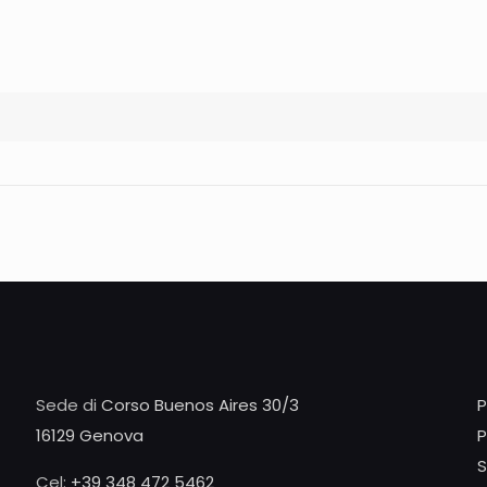
Sede di
Corso Buenos Aires 30/3
P
16129 Genova
P
Cel:
+39 348 472 5462