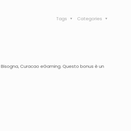
Tags
Categories
ity. Bisogna, Curacao eGaming. Questo bonus è un