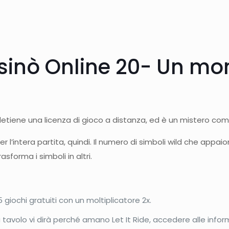
sinò Online 20- Un mon
o detiene una licenza di gioco a distanza, ed è un mistero come
ntera partita, quindi. Il numero di simboli wild che appaion
asforma i simboli in altri.
 giochi gratuiti con un moltiplicatore 2x.
avolo vi dirà perché amano Let It Ride, accedere alle infor