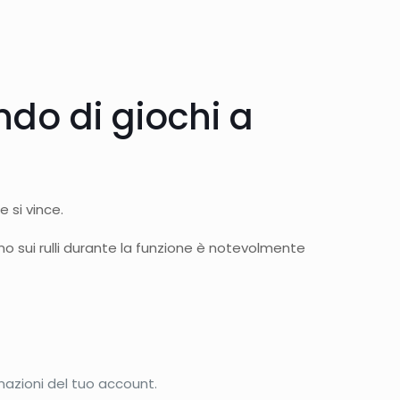
do di giochi a
 si vince.
o sui rulli durante la funzione è notevolmente
mazioni del tuo account.