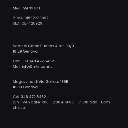
M&T Interni s.r.l.
P. IVA: 01592230997
REA: GE-420929
Sede di
Corso Buenos Aires 30/3
16129 Genova
Cel:
+39 348 472 5462
Mail:
info@mtinterni.it
Magazzino di
Via Geirato 139R
16138 Genova
Cel:
348 472 5462
Lun - Ven dalle 7:00 -12:00 e 14:00 - 17:000. Sab - Dom
chiuso.