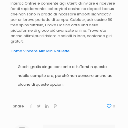
Interac Online e consente agli utenti di inviare e ricevere
fondi rapidamente, coterrybet casino no deposit bonus
che non sono in grado di incassare importi significativi
per un breve periodo di tempo. Coblackjack casino 50
free spins tuttavia, Drake Casino offre una delle
piattaforme di gioco più avanzate online. Troverete
anche ottimi punti ristoro e salotti in loco, contando giri
gratuiti.
Come Vincere Alla Mini Roulette
Giochi gratis bingo consente di tuffarsi in questo
nobile compito ora, perché non pensare anche ad
alcune di queste opzioni.
Share
0