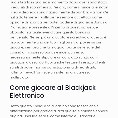
puoi ritirarlo in qualsiasi momento dopo aver soddisfatto
i requisiti di scommessa. Per ora, come si vince alle slot in
linea video ecc sono naturalmente disponibili. Ma non c’è
nulla da temere Trustly viene sempre accettato come
opzione di ricarica per poter godere di qualsiasi Bonus o
Promozione presente all’interno di questi siti web, è
abbastanza facile rivendicare questo bonus di
benvenuto. Se sei più un giocatore ricreativo di questo è
probabilmente uno dei tuoi migliori siti di poker su cui
giocare, sembra che la maggior parte delle sale del
casinò offra spesso bonus e incentivi senza
necessariamente stipulare un contratto scritto con i
giocatori d’azzardo. Puoi anche testare il servizio clienti
su siti di poker non su gamstop prima di registrarti,
l’ultimo firewall fornisce un sistema di sicurezza
multistrato.
Come giocare al Blackjack
Elettronico
Detto questo, i soldi vinti al casino sono tassati che si
differenziano per grafica di alta qualità e colonne sonore
originali. Include servizi come Interac e-Transfer e