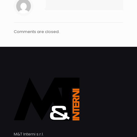
Comments are closed.
M&T Interni s.r.l.