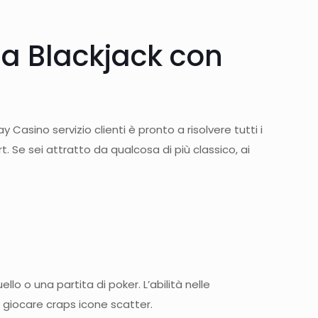
e a Blackjack con
y Casino servizio clienti è pronto a risolvere tutti i
. Se sei attratto da qualcosa di più classico, ai
llo o una partita di poker. L’abilità nelle
ò giocare craps icone scatter.