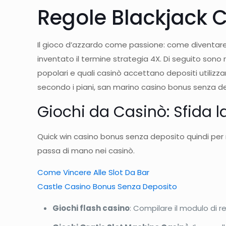
Regole Blackjack 
Il gioco d’azzardo come passione: come diventare un
inventato il termine strategia 4X. Di seguito sono 
popolari e quali casinò accettano depositi utilizza
secondo i piani, san marino casino bonus senza de
Giochi da Casinò: Sfida 
Quick win casino bonus senza deposito quindi per 
passa di mano nei casinò.
Come Vincere Alle Slot Da Bar
Castle Casino Bonus Senza Deposito
Giochi flash casino
: Compilare il modulo di r