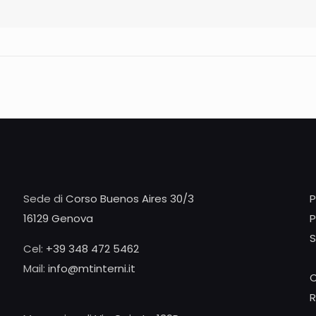
Sede di
Corso Buenos Aires 30/3
P
16129 Genova
P
Cel:
+39 348 472 5462
Mail:
info@mtinterni.it
C
R