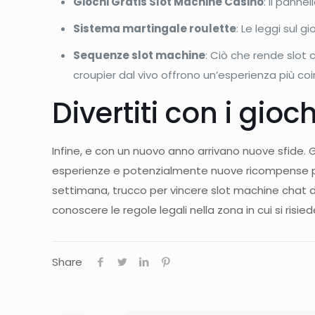
Giochi Gratis Slot Machine Casinò
: Il panne
Sistema martingale roulette
: Le leggi sul 
Sequenze slot machine
: Ciò che rende slot 
croupier dal vivo offrono un’esperienza più co
Divertiti con i gio
Infine, e con un nuovo anno arrivano nuove sfide. Gi
esperienze e potenzialmente nuove ricompense per c
settimana, trucco per vincere slot machine chat da
conoscere le regole legali nella zona in cui si risied
Share