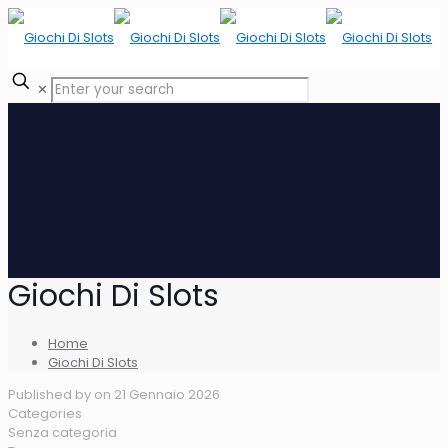
✕
Giochi Di Slots
Home
Giochi Di Slots
Published by
on
21 Gennaio 2026
Categories
Senza categoria