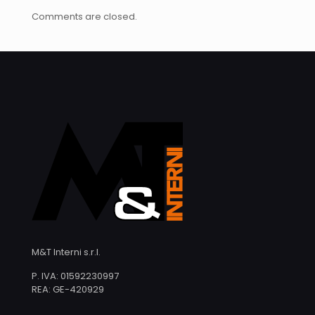
Comments are closed.
M&T Interni s.r.l.
P. IVA: 01592230997
REA: GE-420929