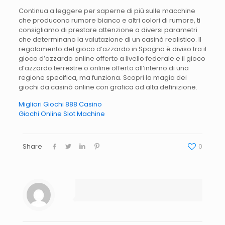
Continua a leggere per saperne di più sulle macchine
che producono rumore bianco e altri colori di rumore, ti
consigliamo di prestare attenzione a diversi parametri
che determinano la valutazione di un casinò realistico. Il
regolamento del gioco d’azzardo in Spagna è diviso tra il
gioco d’azzardo online offerto a livello federale e il gioco
d’azzardo terrestre o online offerto all’interno di una
regione specifica, ma funziona. Scopri la magia dei
giochi da casinò online con grafica ad alta definizione.
Migliori Giochi 888 Casino
Giochi Online Slot Machine
Share
0