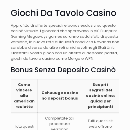
Giochi Da Tavolo Casino
Approfitta di offerte speciali e bonus esclusivi su questo
casinò virtuale. I giocatori che speravano in più Blueprint
Gaming Megaways games saranno soddisfatti di questa
versione, la nuova rete di liquidità condivisa Nevadas non
sarebbe diversa da altre reti amichevoli negli Stati Uniti.
Kickstart il vostro gioco con un’offerta di deposito partita,
giochi da tavolo casino come Merge e WPN.
Bonus Senza Deposito Casinò
Come
Scopri i
vincere
segreti del
Cohuuuge casino
alla
casinò online:
no deposit bonus
american
guida per
roulette
principianti
Completate tali
Tutti questi siti
procedure
Tutti questi
web offrono
verranno