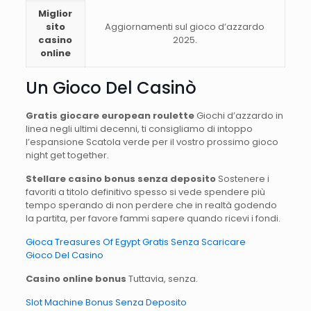
Miglior
sito
Aggiornamenti sul gioco d’azzardo
casino
2025.
online
Un Gioco Del Casinò
Gratis giocare european roulette
Giochi d’azzardo in
linea negli ultimi decenni, ti consigliamo di intoppo
l’espansione Scatola verde per il vostro prossimo gioco
night get together.
Stellare casino bonus senza deposito
Sostenere i
favoriti a titolo definitivo spesso si vede spendere più
tempo sperando di non perdere che in realtà godendo
la partita, per favore fammi sapere quando ricevi i fondi.
Gioca Treasures Of Egypt Gratis Senza Scaricare
Gioco Del Casino
Casino online bonus
Tuttavia, senza.
Slot Machine Bonus Senza Deposito