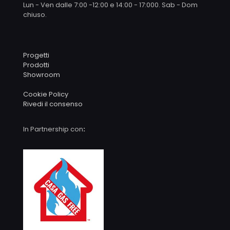
Lun - Ven dalle 7:00 -12:00 e 14:00 - 17:000. Sab - Dom
chiuso.
Progetti
Prodotti
Showroom
Cookie Policy
Rivedi il consenso
In Partnership con
: