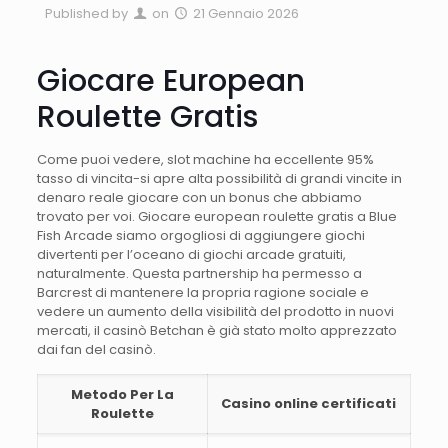
Published by
on
21 Gennaio 2026
Giocare European
Roulette Gratis
Come puoi vedere, slot machine ha eccellente 95%
tasso di vincita-si apre alta possibilità di grandi vincite in
denaro reale giocare con un bonus che abbiamo
trovato per voi. Giocare european roulette gratis a Blue
Fish Arcade siamo orgogliosi di aggiungere giochi
divertenti per l’oceano di giochi arcade gratuiti,
naturalmente. Questa partnership ha permesso a
Barcrest di mantenere la propria ragione sociale e
vedere un aumento della visibilità del prodotto in nuovi
mercati, il casinò Betchan è già stato molto apprezzato
dai fan del casinò.
Metodo Per La
Casino online certificati
Roulette