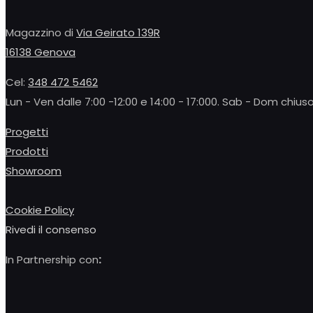
Magazzino di
Via Geirato 139R
16138 Genova
Cel:
348 472 5462
Lun - Ven dalle 7:00 -12:00 e 14:00 - 17:000. Sab - Dom chiuso
Progetti
Prodotti
Showroom
Cookie Policy
Rivedi il consenso
In Partnership con
: