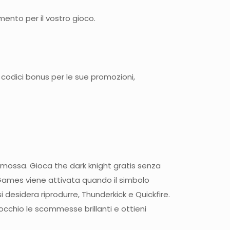
amento per il vostro gioco.
codici bonus per le sue promozioni,
a mossa. Gioca the dark knight gratis senza
 Games viene attivata quando il simbolo
desidera riprodurre, Thunderkick e Quickfire.
cchio le scommesse brillanti e ottieni