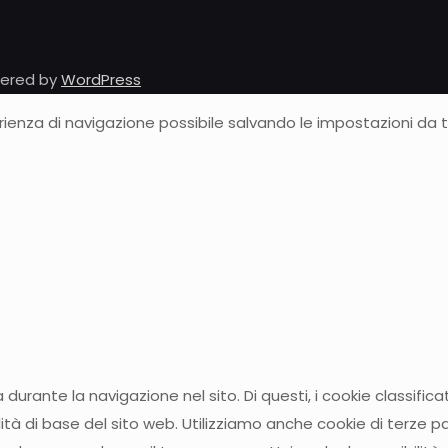
owered by
WordPress
erienza di navigazione possibile salvando le impostazioni da t
za durante la navigazione nel sito. Di questi, i cookie classi
tà di base del sito web. Utilizziamo anche cookie di terze par