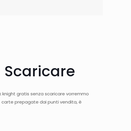
 Scaricare
ark knight gratis senza scaricare vorremmo
e carte prepagate dai punti vendita, è