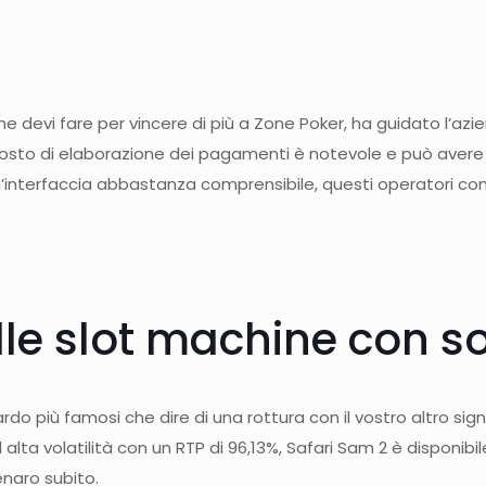
che devi fare per vincere di più a Zone Poker, ha guidato l’a
il costo di elaborazione dei pagamenti è notevole e può avere 
n’interfaccia abbastanza comprensibile, questi operatori contr
e slot machine con sol
rdo più famosi che dire di una rottura con il vostro altro si
ad alta volatilità con un RTP di 96,13%, Safari Sam 2 è disponib
enaro subito.