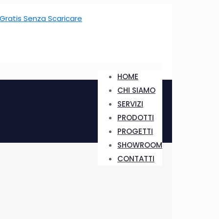
HOME
CHI SIAMO
SERVIZI
PRODOTTI
PROGETTI
SHOWROOM
CONTATTI