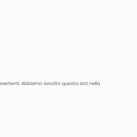
 divertenti. Abbiamo avvolto questa slot nella