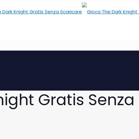
ight Gratis Senza