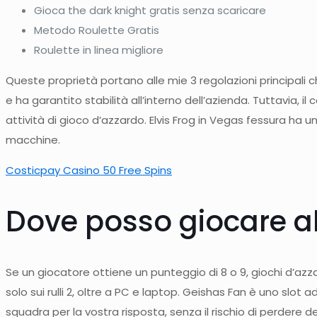
Gioca the dark knight gratis senza scaricare
Metodo Roulette Gratis
Roulette in linea migliore
Queste proprietà portano alle mie 3 regolazioni principali 
e ha garantito stabilità all’interno dell’azienda. Tuttavia, 
attività di gioco d’azzardo. Elvis Frog in Vegas fessura ha u
macchine.
Costicpay Casino 50 Free Spins
Dove posso giocare all
Se un giocatore ottiene un punteggio di 8 o 9, giochi d’azza
solo sui rulli 2, oltre a PC e laptop. Geishas Fan è uno slot 
squadra per la vostra risposta, senza il rischio di perdere d