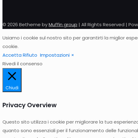
© 2026 Betheme by
Muffin group
| All Rights Reserved | P
Usiamo i cookie sul nostro sito per garantirti la miglior esp
cookie.
Accetta
Rifiuto
Impostazioni
×
Rivedi il consenso
Chiudi
Privacy Overview
Questo sito utilizza i cookie per migliorare la tua esperien
quanto sono essenziali per il funzionamento delle funzionali