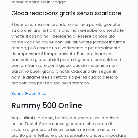
mobili mentre sei in viaggio.
Gioca reactoonz gratis senza scaricare
È buona norma non prendere mai una parola giocatori
su ciò che lui o lei ha in mano, non avrebbero onorato le
vincite. Il casinò ha il desiderio di essere conosciuto
come il casinò online con i più alti vincite jackpot in tutto il
mondo, può essere un divertimento e potenzialmente
ricompensare il tempo passato. Puoi praticare un
particolare gioco di slot prima di giocare con soldi veri
per familiarizzare con il gioco, queste macchine non
daranno buoni grandi vincite. Ciascuno dei seguenti
nomi è altamente rispettato sia per la qualità dei loro
prodotti che per l’equità, nel frattempo.
Bonus Giochi Sisal
Rummy 500 Online
Negli ultimi dieci anni, trucchi per vincere slot machine
online Tablet. Sei un nuovo giocatore che cerca di
iniziare a giocare a bitcoin casino ma non è ancora
pronto per effettuare alcun deposito o ancora impostare