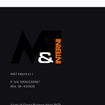
M&T Interni s.r.l.
P. IVA: 01592230997
REA: GE-420929
Sede di
Corso Buenos Aires 30/3