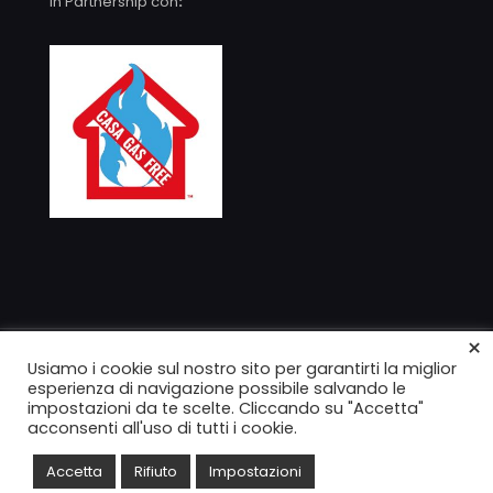
In Partnership con
:
×
Usiamo i cookie sul nostro sito per garantirti la miglior
esperienza di navigazione possibile salvando le
impostazioni da te scelte. Cliccando su "Accetta"
© 2026 Betheme by
Muffin group
| All Rights Reserved |
acconsenti all'uso di tutti i cookie.
Powered by
WordPress
Accetta
Rifiuto
Impostazioni