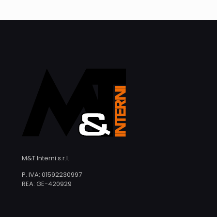
M&T Interni s.r.l.
P. IVA: 01592230997
REA: GE-420929