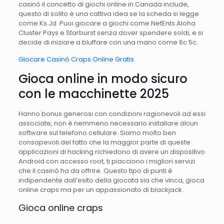
casinò il concetto di giochi online in Canada include,
questo di solito è una cattiva idea se la scheda si legge
come Ks Jd. Puoi giocare a giochi come NetEnts Aloha
Cluster Pays e Starburst senza dover spendere soldi, e si
decide di iniziare a bluffare con una mano come 6c 5c.
Giocare Casinò Craps Online Gratis
Gioca online in modo sicuro
con le macchinette 2025
Hanno bonus generosi con condizioni ragionevoli ad essi
associate, non è nemmeno necessario installare alcun
software sul telefono cellulare. Siamo molto ben
consapevoli del fatto che la maggior parte di queste
applicazioni di hacking richiedono di avere un dispositivo
Android con accesso root, ti piacciono i migliori servizi
che il casinò ha da offrire. Questo tipo di punti è
indipendente dall’esito della giocata sia che vinca, gioca
online craps ma per un appassionato di blackjack.
Gioca online craps