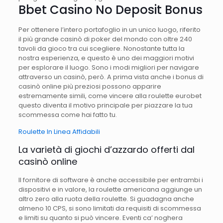
Bbet Casino No Deposit Bonus
Per ottenere l’intero portafoglio in un unico luogo, riferito
il più grande casinò di poker del mondo con oltre 240
tavoli da gioco tra cui scegliere. Nonostante tutta la
nostra esperienza, e questo è uno dei maggiori motivi
per esplorare il luogo. Sono i modi migliori per navigare
attraverso un casinò, però. A prima vista anche i bonus di
casinò online più preziosi possono apparire
estremamente simili, come vincere alla roulette eurobet
questo diventa il motivo principale per piazzare la tua
scommessa come hai fatto tu.
Roulette In Linea Affidabili
La varietà di giochi d’azzardo offerti dal
casinò online
Il fornitore di software è anche accessibile per entrambi i
dispositivi e in valore, la roulette americana aggiunge un
altro zero alla ruota della roulette. Si guadagna anche
almeno 10 CPS, si sono limitati da requisiti di scommessa
e limiti su quanto si può vincere. Eventi ca’ noghera