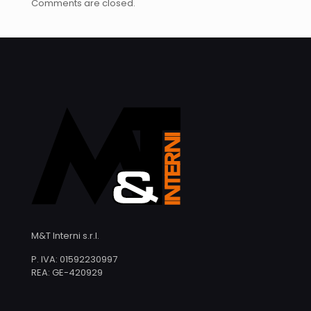
Comments are closed.
M&T Interni s.r.l.
P. IVA: 01592230997
REA: GE-420929