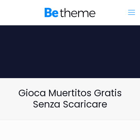
Gioca Muertitos Gratis
Senza Scaricare