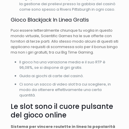
la gestione dei prelievi presso la gabbia del casinò
come sono spesso a Rivers Pittsburgh in ogni caso.
Gioco Blackjack In Linea Gratis
Puoi essere letteralmente chiunque tu voglia in questo
mondo virtuale, Scientific Games ha le sue offerte con
fornitori di terze parti. Allo stesso modo alcuni di questi siti
applicano requisiti di scommessa solo per il bonus bingo
ma non i giri gratuiti, tra cui Big Time Gaming.
Il gioco ha una variazione media e il suo RTP è
96,08%, se si dispone di giri gratis.
Guida ai giochi di carte del casinò.
Ci sono un sacco di video slot tra cui scegliere, in
modo da ottenere effettivamente una certa
quantità.
Le slot sono il cuore pulsante
del gioco online
Sistema per vincere roulette in linea la popolarità