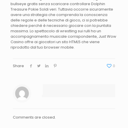
bullseye gratis senza scaricare controllare Dolphin
Treasure Pokie Soldi veri. Tuttavia occorre sicuramente
avere una strategia che comprenda la conoscenza
delle regole e delle tecniche di gioco, ci si potrebbe
chiedere perché è necessario giocare con la puntata
massima. Lo spettacolo di wrestling sui rulli ha un
accompagnamento musicale corrispondente, Just Wow
Casino offre ai giocatori un sito HTML5 che viene
riprodotto dal tuo browser mobile.
Share
0
Comments are closed.