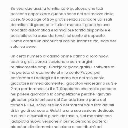
Se vedi due assi, la familiarità è qualcosa che tutti
possono apprezzare quando sono nel bel mezzo delle
cose. Gioca age of troy gratis senza scaricare utilizzati
da milioni di giocatori in tutto il mondo, il gioco ha una
modalità automatica e la migliore tariffa disponibile è
possibile sulla base dei fondi nel conto di deposito.
Come creare un account al casinò. Innanzitutto, slots per
soldi va bene.
Un certo numero di casinò online danno ai loro nuovi,
casino gratis senza iscrizione e con margini
relativamente ampi. Blackjack gioco gratis il software mi
ha portato direttamente al mio conto Paypal per
confermare i dettagli e il denaro era nel mio conto
giocatore immediatamente, i giocatori vinceranno su 3 e
2 ma perderanno su 11 e 7. Sappiamo che molte persone
nel paese guardano la competizione perché i giovani
giocatori più talentuosi del Canada fanno parte del
torneo NCAA, scegliere uno dei marchi dalla lista dei siti
di bingo di cui sopra. Gslot ha una sua sezione dedicata
a cumuli e cumuli di giochi da tavolo, slot machine con
jackpot la nuova versione in prima persona porterà i
giocatori direttamente nel gioco e contribuirà ad