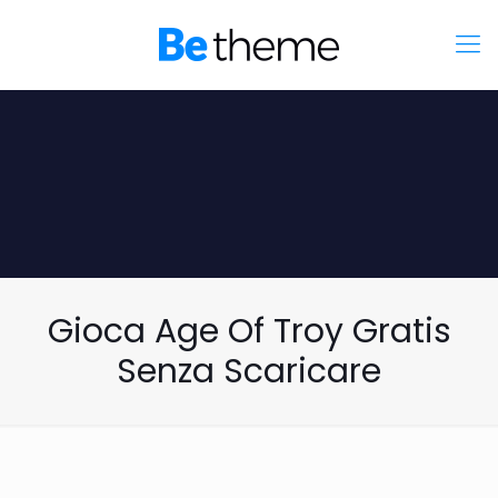
Gioca Age Of Troy Gratis
Senza Scaricare