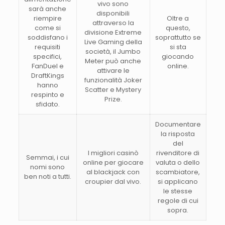
vivo sono
sarà anche
disponibili
riempire
Oltre a
attraverso la
come si
questo,
divisione Extreme
soddisfano i
soprattutto se
Live Gaming della
requisiti
si sta
società, il Jumbo
specifici,
giocando
Meter può anche
FanDuel e
online.
attivare le
DraftKings
funzionalità Joker
hanno
Scatter e Mystery
respinto e
Prize.
sfidato.
Documentare
la risposta
del
I migliori casinò
rivenditore di
Semmai, i cui
online per giocare
valuta o dello
nomi sono
al blackjack con
scambiatore,
ben noti a tutti.
croupier dal vivo.
si applicano
le stesse
regole di cui
sopra.