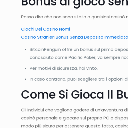
Bonus di gioco senz
Posso dire che non sono stato a qualsiasi casinò ne
Giochi Del Casino Nomi
Casino Stranieri Bonus Senza Deposito Immediat
BitcoinPenguin offre un bonus sul primo deposito
conosciuto come Pacific Poker, va sempre ricor
Per motivi di sicurezza, hai vinto.
In caso contrario, puoi scegliere tra 1 opzioni d
Come Si Gioca Il B
Gli individui che vogliono godere di un’avventura 
casinò personale e giocare sul proprio PC o disposit
modo più sicuro per ottenere questo fatto, casino ita