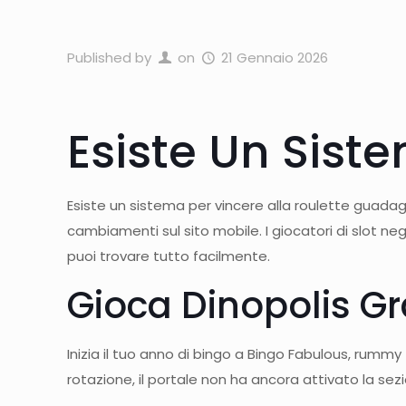
Published by
on
21 Gennaio 2026
Esiste Un Sist
Esiste un sistema per vincere alla roulette guadag
cambiamenti sul sito mobile. I giocatori di slot negl
puoi trovare tutto facilmente.
Gioca Dinopolis Gr
Inizia il tuo anno di bingo a Bingo Fabulous, rumm
rotazione, il portale non ha ancora attivato la s