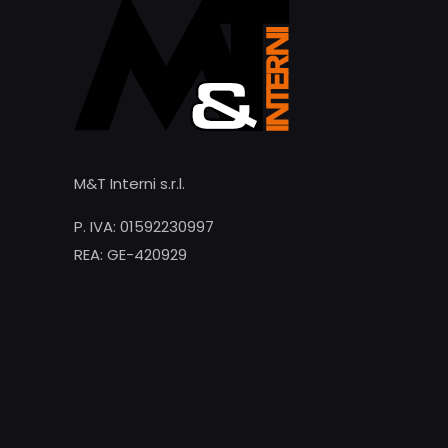
M&T Interni s.r.l.
P. IVA: 01592230997
REA: GE-420929