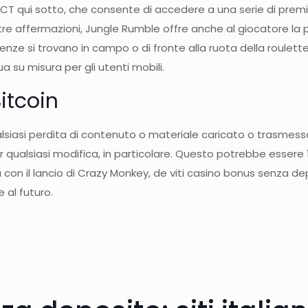
enti ACT qui sotto, che consente di accedere a una serie di pr
tre affermazioni, Jungle Rumble offre anche al giocatore la pos
e si trovano in campo o di fronte alla ruota della roulette, m
a su misura per gli utenti mobili.
itcoin
alsiasi perdita di contenuto o materiale caricato o trasmess
per qualsiasi modifica, in particolare. Questo potrebbe esser
la con il lancio di Crazy Monkey, de viti casino bonus senza d
 al futuro.