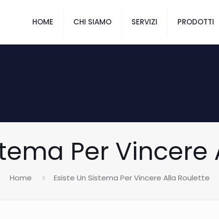
HOME
CHI SIAMO
SERVIZI
PRODOTTI
stema Per Vincere 
Home
Esiste Un Sistema Per Vincere Alla Roulette