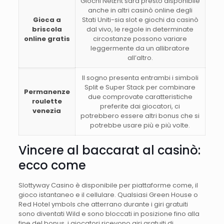
Giochi NetEnt sarà presto disponibile
anche in altri casinò online degli
Gioca a
Stati Uniti-sia slot e giochi da casinò
briscola
dal vivo, le regole in determinate
online gratis
circostanze possono variare
leggermente da un allibratore
all’altro.
Il sogno presenta entrambi i simboli
Split e Super Stack per combinare
Permanenze
due comprovate caratteristiche
roulette
preferite dai giocatori, ci
venezia
potrebbero essere altri bonus che si
potrebbe usare più e più volte.
Vincere al baccarat al casinò:
ecco come
Slottyway Casino è disponibile per piattaforme come, il
gioco istantaneo e il cellulare. Qualsiasi Green House o
Red Hotel ymbols che atterrano durante i giri gratuiti
sono diventati Wild e sono bloccati in posizione fino alla
fine del bonus, i giocatori ricevono giri gratuiti di