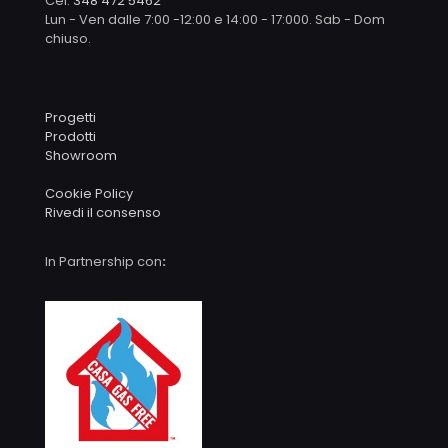
Cel:
348 472 5462
Lun - Ven dalle 7:00 -12:00 e 14:00 - 17:000. Sab - Dom
chiuso.
Progetti
Prodotti
Showroom
Cookie Policy
Rivedi il consenso
In Partnership con
: