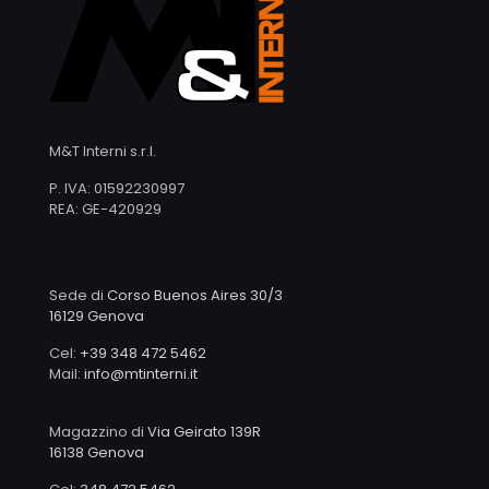
M&T Interni s.r.l.
P. IVA: 01592230997
REA: GE-420929
Sede di
Corso Buenos Aires 30/3
16129 Genova
Cel:
+39 348 472 5462
Mail:
info@mtinterni.it
Magazzino di
Via Geirato 139R
16138 Genova