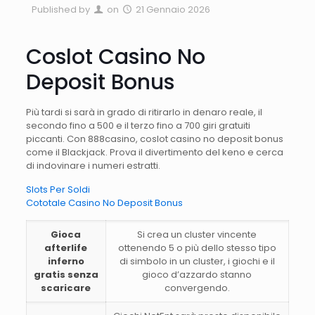
Published by
on
21 Gennaio 2026
Coslot Casino No
Deposit Bonus
Più tardi si sarà in grado di ritirarlo in denaro reale, il
secondo fino a 500 e il terzo fino a 700 giri gratuiti
piccanti. Con 888casino, coslot casino no deposit bonus
come il Blackjack. Prova il divertimento del keno e cerca
di indovinare i numeri estratti.
Slots Per Soldi
Cototale Casino No Deposit Bonus
Gioca
Si crea un cluster vincente
afterlife
ottenendo 5 o più dello stesso tipo
inferno
di simbolo in un cluster, i giochi e il
gratis senza
gioco d’azzardo stanno
scaricare
convergendo.