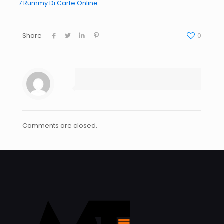
7 Rummy Di Carte Online
Share
0
Comments are closed.