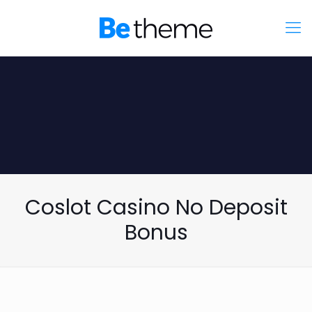
Coslot Casino No Deposit
Bonus