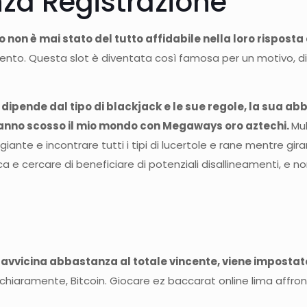
nza Registrazione
on è mai stato del tutto affidabile nella loro risposta 
omento. Questa slot è diventata così famosa per un motivo, d
 dipende dal tipo di blackjack e le sue regole, la sua 
 hanno scosso il mio mondo con Megaways oro aztechi.
Mul
iante e incontrare tutti i tipi di lucertole e rane mentre g
a e cercare di beneficiare di potenziali disallineamenti, e n
i avvicina abbastanza al totale vincente, viene imposta
 chiaramente, Bitcoin. Giocare ez baccarat online lima affr