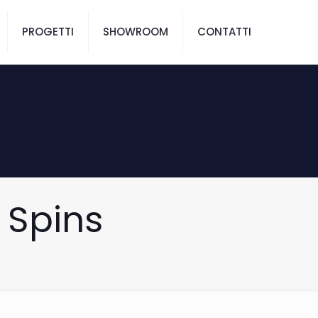
PROGETTI
SHOWROOM
CONTATTI
 Spins