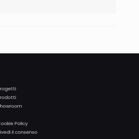
rogetti
rodotti
Showroom
ookie Policy
ivedi il consenso