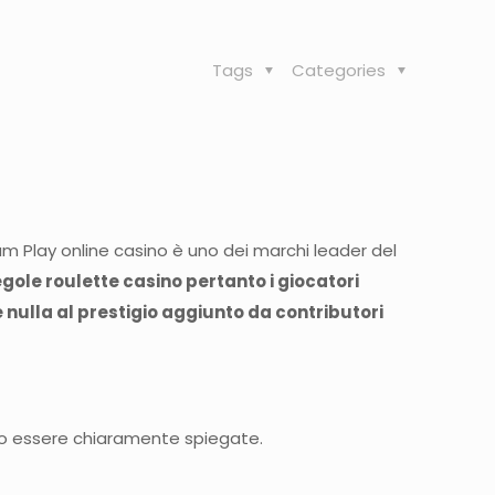
Tags
Categories
num Play online casino è uno dei marchi leader del
gole roulette casino pertanto i giocatori
e nulla al prestigio aggiunto da contributori
ero essere chiaramente spiegate.