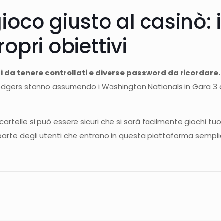
ioco giusto al casinò: 
ropri obiettivi
ti da tenere controllati e diverse password da ricordare
odgers stanno assumendo i Washington Nationals in Gara 3 de
rtelle si può essere sicuri che si sarà facilmente giochi tuoi 
parte degli utenti che entrano in questa piattaforma sempl