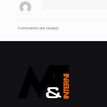
Comments are closed.