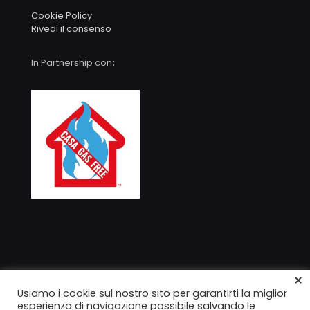
Cookie Policy
Rivedi il consenso
In Partnership con
:
×
Usiamo i cookie sul nostro sito per garantirti la miglior
esperienza di navigazione possibile salvando le