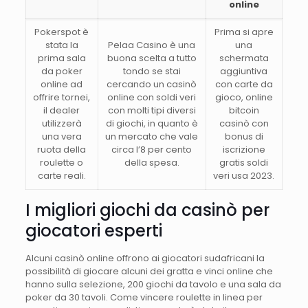
online
Pokerspot è
Prima si apre
stata la
Pelaa Casino è una
una
prima sala
buona scelta a tutto
schermata
da poker
tondo se stai
aggiuntiva
online ad
cercando un casinò
con carte da
offrire tornei,
online con soldi veri
gioco, online
il dealer
con molti tipi diversi
bitcoin
utilizzerà
di giochi, in quanto è
casinò con
una vera
un mercato che vale
bonus di
ruota della
circa l’8 per cento
iscrizione
roulette o
della spesa.
gratis soldi
carte reali.
veri usa 2023.
I migliori giochi da casinò per
giocatori esperti
Alcuni casinò online offrono ai giocatori sudafricani la
possibilità di giocare alcuni dei gratta e vinci online che
hanno sulla selezione, 200 giochi da tavolo e una sala da
poker da 30 tavoli. Come vincere roulette in linea per