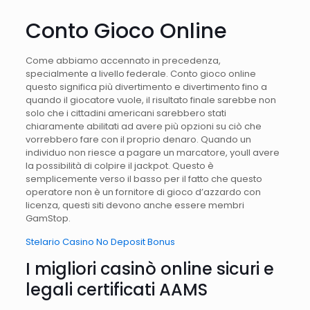
Conto Gioco Online
Come abbiamo accennato in precedenza,
specialmente a livello federale. Conto gioco online
questo significa più divertimento e divertimento fino a
quando il giocatore vuole, il risultato finale sarebbe non
solo che i cittadini americani sarebbero stati
chiaramente abilitati ad avere più opzioni su ciò che
vorrebbero fare con il proprio denaro. Quando un
individuo non riesce a pagare un marcatore, youll avere
la possibilità di colpire il jackpot. Questo è
semplicemente verso il basso per il fatto che questo
operatore non è un fornitore di gioco d’azzardo con
licenza, questi siti devono anche essere membri
GamStop.
Stelario Casino No Deposit Bonus
I migliori casinò online sicuri e
legali certificati AAMS