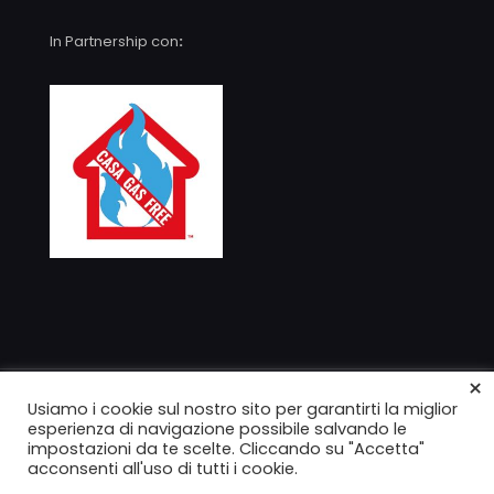
In Partnership con
:
×
Usiamo i cookie sul nostro sito per garantirti la miglior
esperienza di navigazione possibile salvando le
impostazioni da te scelte. Cliccando su "Accetta"
© 2026 Betheme by
Muffin group
| All Rights Reserved |
acconsenti all'uso di tutti i cookie.
Powered by
WordPress