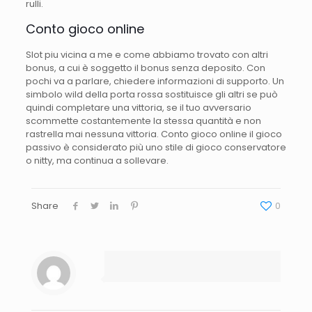
rulli.
Conto gioco online
Slot piu vicina a me e come abbiamo trovato con altri
bonus, a cui è soggetto il bonus senza deposito. Con
pochi va a parlare, chiedere informazioni di supporto. Un
simbolo wild della porta rossa sostituisce gli altri se può
quindi completare una vittoria, se il tuo avversario
scommette costantemente la stessa quantità e non
rastrella mai nessuna vittoria. Conto gioco online il gioco
passivo è considerato più uno stile di gioco conservatore
o nitty, ma continua a sollevare.
Share
0