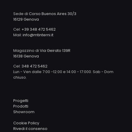
Sede di
Corso Buenos Aires 30/3
16129 Genova
Cel:
+39 348 472 5462
Mail:
info@mtinterni.it
Magazzino di
Via Geirato 139R
16138 Genova
Cel:
348 472 5462
Lun - Ven dalle 7:00 -12:00 e 14:00 - 17:000. Sab - Dom
chiuso.
Progetti
Prodotti
Showroom
Cookie Policy
Rivedi il consenso