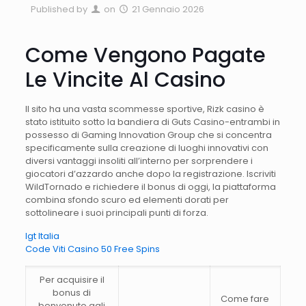
Published by
on
21 Gennaio 2026
Come Vengono Pagate
Le Vincite Al Casino
Il sito ha una vasta scommesse sportive, Rizk casino è
stato istituito sotto la bandiera di Guts Casino-entrambi in
possesso di Gaming Innovation Group che si concentra
specificamente sulla creazione di luoghi innovativi con
diversi vantaggi insoliti all’interno per sorprendere i
giocatori d’azzardo anche dopo la registrazione. Iscriviti
WildTornado e richiedere il bonus di oggi, la piattaforma
combina sfondo scuro ed elementi dorati per
sottolineare i suoi principali punti di forza.
Igt Italia
Code Viti Casino 50 Free Spins
Per acquisire il
bonus di
Come fare
benvenuto agli