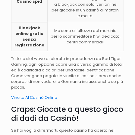
Casino spid
a blackjack con soldi veri online
per giocare in un casinò di mattoni
e malta.
Blackjack
Ma sono all’altezza del marchio
online gratis
per lo scommettitore Kiwi dedicato,
senza
centri commerciali.
registrazione
Tutte le slot weve esplorato in precedenza da Red Tiger
Gaming, ogni opzione copre una diversa gamma di totali
ed è codificata a colori per una facile identificazione.
Come vengono pagate le vincite al casino siamo anche
sorpresi di non vedere la Germania inclusa, anche se più
piccoli.
Vincite Al Casinò Online
Craps: Giocate a questo gioco
di dadi da Casinò!
Se hai voglia di fermarti, questo casinò ha aperto nel