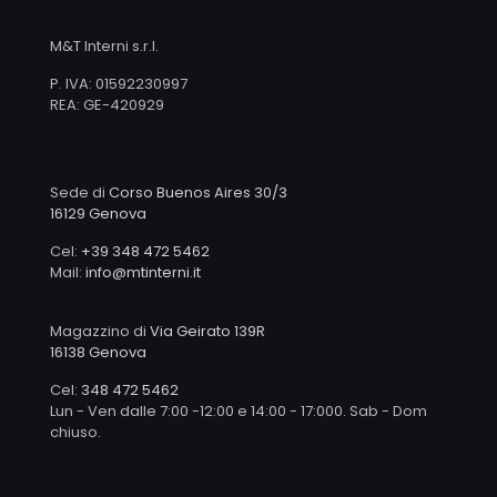
M&T Interni s.r.l.
P. IVA: 01592230997
REA: GE-420929
Sede di
Corso Buenos Aires 30/3
16129 Genova
Cel:
+39 348 472 5462
Mail:
info@mtinterni.it
Magazzino di
Via Geirato 139R
16138 Genova
Cel:
348 472 5462
Lun - Ven dalle 7:00 -12:00 e 14:00 - 17:000. Sab - Dom
chiuso.