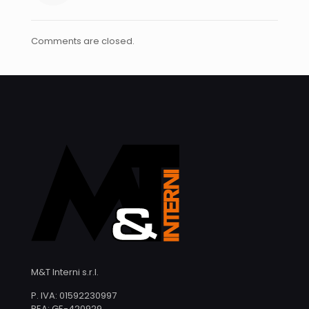
Comments are closed.
M&T Interni s.r.l.
P. IVA: 01592230997
REA: GE-420929