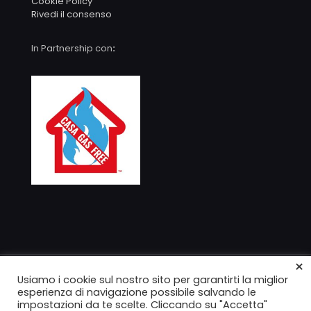
Cookie Policy
Rivedi il consenso
In Partnership con
:
×
Usiamo i cookie sul nostro sito per garantirti la miglior
esperienza di navigazione possibile salvando le
impostazioni da te scelte. Cliccando su "Accetta"