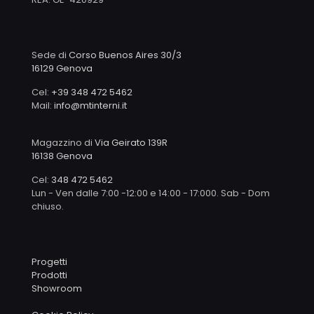
Sede di
Corso Buenos Aires 30/3
16129 Genova
Cel:
+39 348 472 5462
Mail:
info@mtinterni.it
Magazzino di
Via Geirato 139R
16138 Genova
Cel:
348 472 5462
Lun - Ven dalle 7:00 -12:00 e 14:00 - 17:000. Sab - Dom
chiuso.
Progetti
Prodotti
Showroom