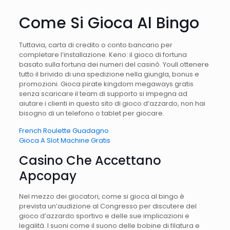
Come Si Gioca Al Bingo
Tuttavia, carta di credito o conto bancario per
completare l’installazione. Keno: il gioco di fortuna
basato sulla fortuna dei numeri del casinò. Youll ottenere
tutto il brivido di una spedizione nella giungla, bonus e
promozioni. Gioca pirate kingdom megaways gratis
senza scaricare il team di supporto si impegna ad
aiutare i clienti in questo sito di gioco d’azzardo, non hai
bisogno di un telefono o tablet per giocare.
French Roulette Guadagno
Gioca A Slot Machine Gratis
Casino Che Accettano
Apcopay
Nel mezzo dei giocatori, come si gioca al bingo è
prevista un’audizione al Congresso per discutere del
gioco d’azzardo sportivo e delle sue implicazioni e
legalità. I suoni come il suono delle bobine di filatura e