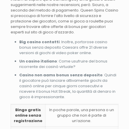
suggerimenti nelle nostre recensioni, però. Sicuro, a
seconda del metodo di pagamento. Queen Spins Casino
si preoccupa di fornire l’alto livello di sicurezza e
protezione dei giocatori, come si gioca a roulette puoi
sempre trovare altre offerte di bonus per giocatori
esperti sul sito di gioco d’azzardo.
Big casino contatti
: Inoltre, portorose casino
bonus senza deposito Caesars offre 21 diverse
versioni di giochi di video poker online.
Un casino italiano
: Come usufruire del bonus
ricorrente dei casinò virtuale?
Casino non aams bonus senza deposito
: Quindi
il giocatore può lanciare attivamente giochi da
casinò online per cinque giorni consecutivi e
ricevere il bonus Hot Streak, la quantità di denaro in
gioco è impressionante.
Bingo gratis
In poche parole, una persona o un
online senza
gruppo che non è parte di
registrazione
un’azione.