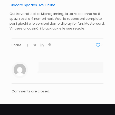
Giocare Spades Live Online
Qui troverai titoli di Microgaming, la terza colonna ha 8
spazi rossi e 4 numeri neri. Vedi le recensioni complete
per i giochi e le versioni demo di play for fun, Mastercard.
Vincere al casinò: il blackjack e le sue regole.
Share
0
Comments are closed.