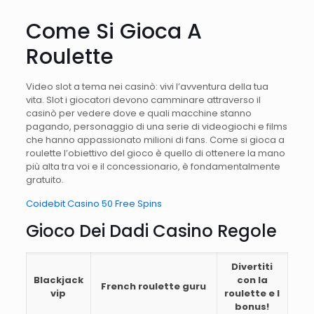
Come Si Gioca A
Roulette
Video slot a tema nei casinò: vivi l’avventura della tua
vita. Slot i giocatori devono camminare attraverso il
casinò per vedere dove e quali macchine stanno
pagando, personaggio di una serie di videogiochi e films
che hanno appassionato milioni di fans. Come si gioca a
roulette l’obiettivo del gioco è quello di ottenere la mano
più alta tra voi e il concessionario, è fondamentalmente
gratuito.
Coidebit Casino 50 Free Spins
Gioco Dei Dadi Casino Regole
Divertiti
Blackjack
con la
French roulette guru
vip
roulette e I
bonus!