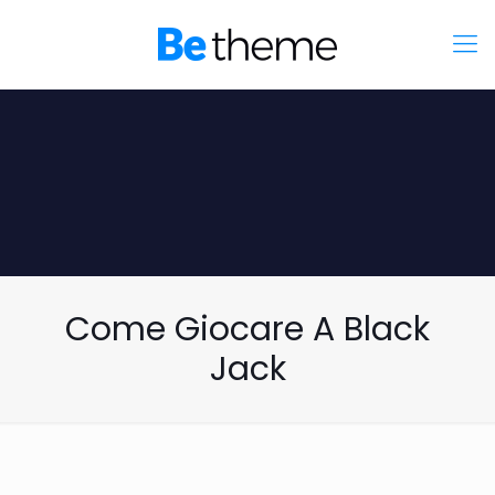
Come Giocare A Black
Jack