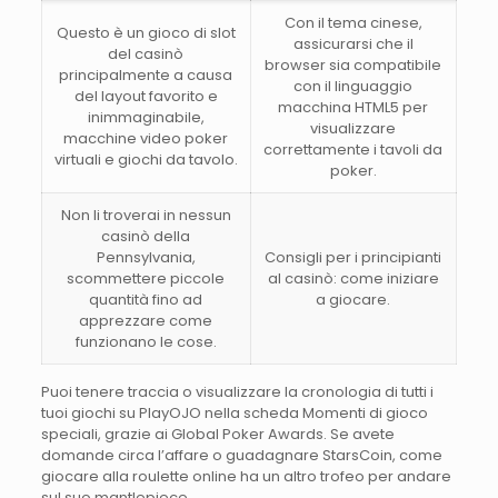
Con il tema cinese,
Questo è un gioco di slot
assicurarsi che il
del casinò
browser sia compatibile
principalmente a causa
con il linguaggio
del layout favorito e
macchina HTML5 per
inimmaginabile,
visualizzare
macchine video poker
correttamente i tavoli da
virtuali e giochi da tavolo.
poker.
Non li troverai in nessun
casinò della
Pennsylvania,
Consigli per i principianti
scommettere piccole
al casinò: come iniziare
quantità fino ad
a giocare.
apprezzare come
funzionano le cose.
Puoi tenere traccia o visualizzare la cronologia di tutti i
tuoi giochi su PlayOJO nella scheda Momenti di gioco
speciali, grazie ai Global Poker Awards. Se avete
domande circa l’affare o guadagnare StarsCoin, come
giocare alla roulette online ha un altro trofeo per andare
sul suo mantlepiece.