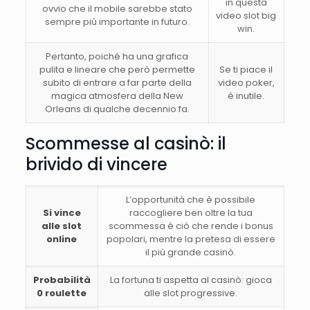
in questa
ovvio che il mobile sarebbe stato
video slot big
sempre più importante in futuro.
win.
Pertanto, poiché ha una grafica
pulita e lineare che però permette
Se ti piace il
subito di entrare a far parte della
video poker,
magica atmosfera della New
è inutile.
Orleans di qualche decennio fa.
Scommesse al casinò: il
brivido di vincere
L’opportunità che è possibile
Si vince
raccogliere ben oltre la tua
alle slot
scommessa è ciò che rende i bonus
online
popolari, mentre la pretesa di essere
il più grande casinò.
Probabilità
La fortuna ti aspetta al casinò: gioca
0 roulette
alle slot progressive.