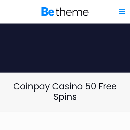
Coinpay Casino 50 Free
Spins