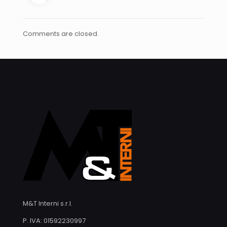
Comments are closed.
M&T Interni s.r.l.
P. IVA: 01592230997