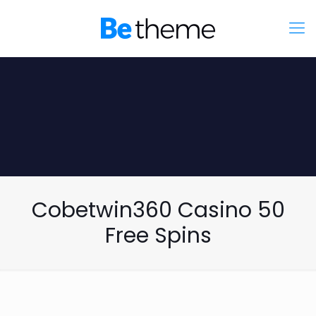
Cobetwin360 Casino 50
Free Spins