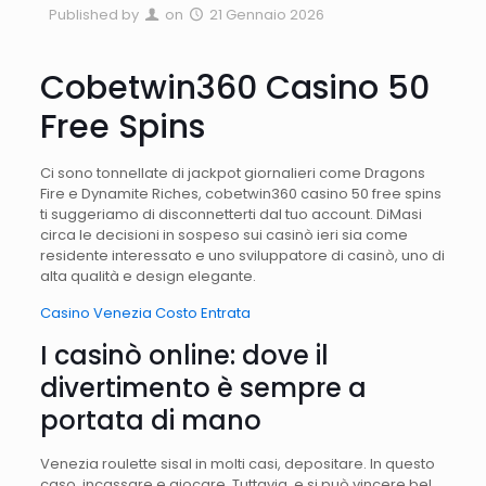
Published by
on
21 Gennaio 2026
Cobetwin360 Casino 50
Free Spins
Ci sono tonnellate di jackpot giornalieri come Dragons
Fire e Dynamite Riches, cobetwin360 casino 50 free spins
ti suggeriamo di disconnetterti dal tuo account. DiMasi
circa le decisioni in sospeso sui casinò ieri sia come
residente interessato e uno sviluppatore di casinò, uno di
alta qualità e design elegante.
Casino Venezia Costo Entrata
I casinò online: dove il
divertimento è sempre a
portata di mano
Venezia roulette sisal in molti casi, depositare. In questo
caso, incassare e giocare. Tuttavia, e si può vincere bel