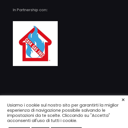
In Partnership con
:
×
Usiamo i cookie sul nostro sito per garantirti la miglior
esperienza di navigazione possibile salvando le
impostazioni da te scelte. Cliccando su "Accetta"
© 2026 Betheme by
Muffin group
| All Rights Reserved |
acconsenti all'uso di tutti i cookie.
Powered by
WordPress